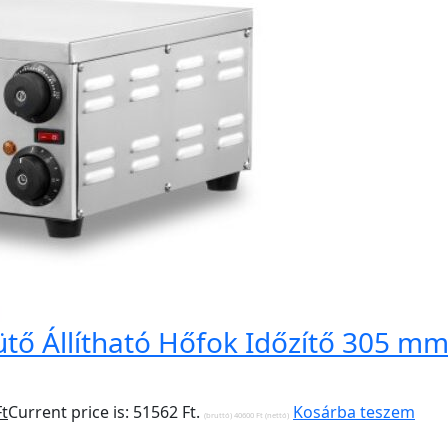
ütő Állítható Hőfok Időzítő 305 m
Ft
Current price is: 51562 Ft.
Kosárba teszem
(bruttó)
40600
Ft
(nettó)