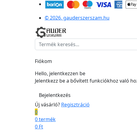
© 2026. gauderszerszam.hu
Fiókom
Hello, jelentkezzen be
Jelentkezz be a bővített funkciókhoz való h
Bejelentkezés
Új vásárló?
Regisztráció
0
0 termék
0
Ft