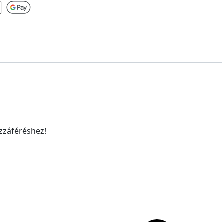
ozzáféréshez!