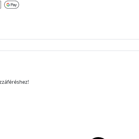
ozzáféréshez!