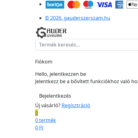
© 2026. gauderszerszam.hu
Fiókom
Hello, jelentkezzen be
Jelentkezz be a bővített funkciókhoz való h
Bejelentkezés
Új vásárló?
Regisztráció
0
0 termék
0
Ft