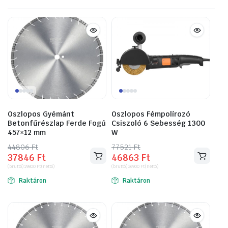
Oszlopos Gyémánt
Oszlopos Fémpolírozó
Betonfűrészlap Ferde Fogú
Csiszoló 6 Sebesség 1300
457×12 mm
W
44806
Original
Current
Ft
77521
Original
Current
Ft
37846
Ft
46863
Ft
price
price
price
price
(bruttó)
29800
Ft
(nettó)
(bruttó)
36900
Ft
(nettó)
was:
is:
was:
is:
Raktáron
Raktáron
44806 Ft.
37846 Ft.
77521 Ft.
46863 Ft.