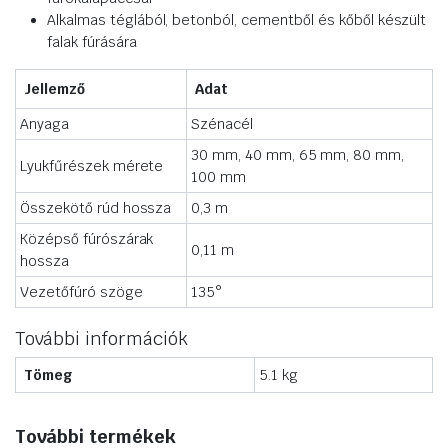
Alkalmas téglából, betonból, cementből és kőből készült
falak fúrására
Jellemző
Adat
Anyaga
Szénacél
30 mm, 40 mm, 65 mm, 80 mm,
Lyukfűrészek mérete
100 mm
Összekötő rúd hossza
0,3 m
Középső fúrószárak
0,11 m
hossza
Vezetőfúró szöge
135°
További információk
Tömeg
5.1 kg
További termékek