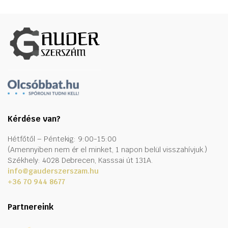
Kérdése van?
Hétfőtől – Péntekig: 9:00-15:00
(Amennyiben nem ér el minket, 1 napon belül visszahívjuk.)
Székhely: 4028 Debrecen, Kasssai út 131A.
info@gauderszerszam.hu
+36 70 944 8677
Partnereink