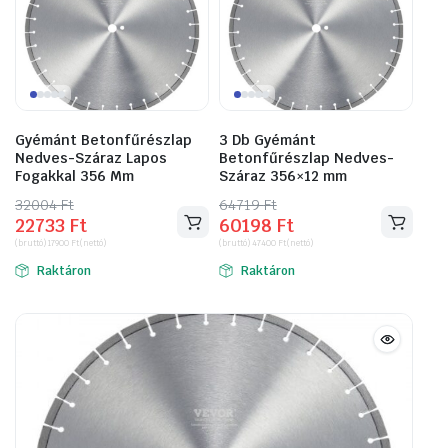
Gyémánt Betonfűrészlap
3 Db Gyémánt
Nedves-Száraz Lapos
Betonfűrészlap Nedves-
Fogakkal 356 Mm
Száraz 356×12 mm
32004
Original
Current
Ft
64719
Original
Current
Ft
22733
Ft
60198
Ft
price
price
price
price
(bruttó)
17900
Ft
(nettó)
(bruttó)
47400
Ft
(nettó)
was:
is:
was:
is:
Raktáron
Raktáron
32004 Ft.
22733 Ft.
64719 Ft.
60198 Ft.