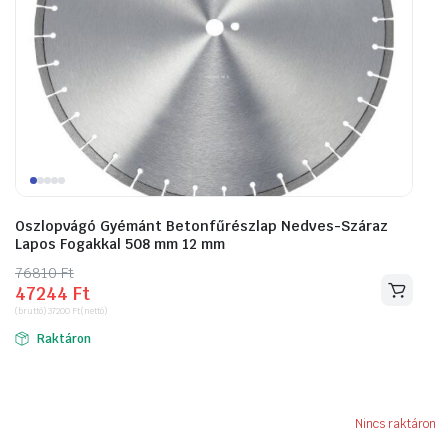
Oszlopvágó Gyémánt Betonfűrészlap Nedves-Száraz
Lapos Fogakkal 508 mm 12 mm
76810
Original
Current
Ft
47244
Ft
price
price
(bruttó)
37200
Ft
(nettó)
was:
is:
Raktáron
76810 Ft.
47244 Ft.
Nincs raktáron