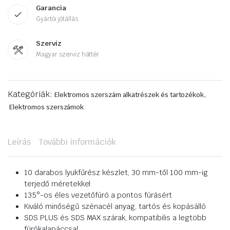
Garancia
Gyártói jótállás
Szerviz
Magyar szerviz háttér
Kategóriák:
,
Elektromos szerszám alkatrészek és tartozékok
Elektromos szerszámok
Leírás
További információk
10 darabos lyukfűrész készlet, 30 mm-től 100 mm-ig
terjedő méretekkel
135°-os éles vezetőfúró a pontos fúrásért
Kiváló minőségű szénacél anyag, tartós és kopásálló
SDS PLUS és SDS MAX szárak, kompatibilis a legtöbb
fúrókalapáccsal