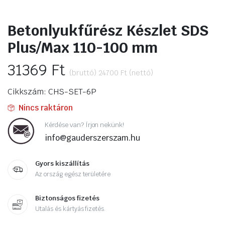
Betonlyukfűrész Készlet SDS
Plus/Max 110-100 mm
31369
Ft
(bruttó)
24700
Ft
(nettó)
Cikkszám: CHS-SET-6P
Nincs raktáron
Kérdése van? Írjon nekünk!
info@gauderszerszam.hu
Gyors kiszállítás
Az ország egész területére
Biztonságos fizetés
Utalás és kártyás fizetés.