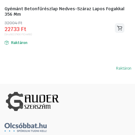
Gyémánt Betonfűrészlap Nedves-Száraz Lapos Fogakkal
356 Mm
32004
Original
Current
Ft
22733
Ft
price
price
(bruttó)
17900
Ft
(nettó)
was:
is:
Raktáron
32004 Ft.
22733 Ft.
Raktáron