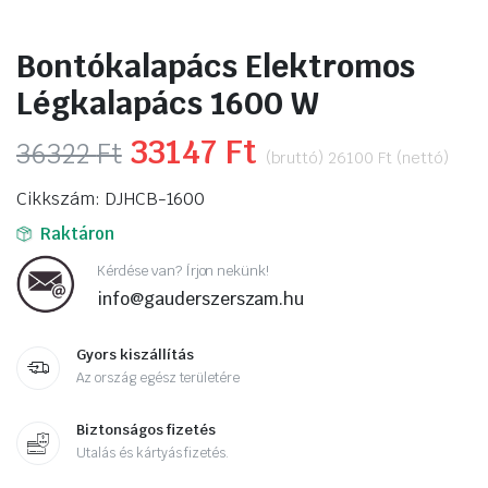
Bontókalapács Elektromos
Légkalapács 1600 W
Original
33147
Ft
Current
36322
Ft
(bruttó)
26100
Ft
(nettó)
price
price
Cikkszám: DJHCB-1600
was:
is:
Raktáron
36322 Ft.
33147 Ft.
Kérdése van? Írjon nekünk!
info@gauderszerszam.hu
Gyors kiszállítás
Az ország egész területére
Biztonságos fizetés
Utalás és kártyás fizetés.