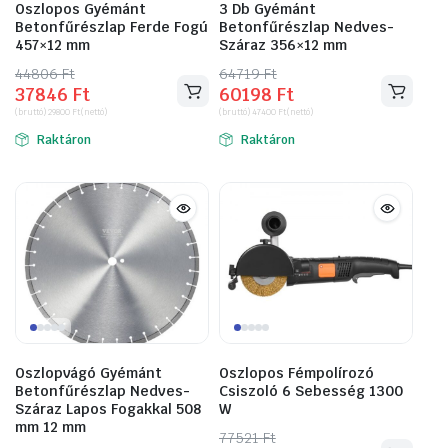
Oszlopos Gyémánt
3 Db Gyémánt
Betonfűrészlap Ferde Fogú
Betonfűrészlap Nedves-
457×12 mm
Száraz 356×12 mm
44806
Original
Current
Ft
64719
Original
Current
Ft
37846
Ft
60198
Ft
price
price
price
price
(bruttó)
29800
Ft
(nettó)
(bruttó)
47400
Ft
(nettó)
was:
is:
was:
is:
Raktáron
Raktáron
44806 Ft.
37846 Ft.
64719 Ft.
60198 Ft.
Oszlopvágó Gyémánt
Oszlopos Fémpolírozó
Betonfűrészlap Nedves-
Csiszoló 6 Sebesség 1300
Száraz Lapos Fogakkal 508
W
mm 12 mm
77521
Original
Current
Ft