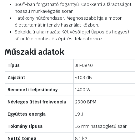
360°-ban forgatható fogantyú: Csökkenti a fáradtságot
hosszú munkavégzés során.
Hatékony hűtőrendszer: Meghosszabbítja a motor
élettartamát intenzív használat közben.
Sokoldalú alkalmazás: Két vésőfejjel (lapos és hegyes)
különféle bontási és építési feladatokhoz.
Műszaki adatok
Típus
JH-0840
Zajszint
≤103 dB
Bemeneti teljesítmény
1400 W
Névleges ütési frekvencia
2900 BPM
Együttes energia
19 J
Tokmány típusa
16 mm hatszögletű szár
Nettó tömeg
8,1 kg