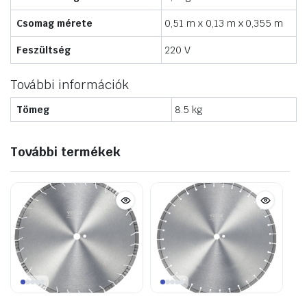
Csomag mérete
0,51 m x 0,13 m x 0,355 m
Feszültség
220 V
További információk
Tömeg
8.5 kg
További termékek