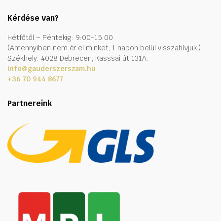
Kérdése van?
Hétfőtől – Péntekig: 9:00-15:00
(Amennyiben nem ér el minket, 1 napon belül visszahívjuk.)
Székhely: 4028 Debrecen, Kasssai út 131A.
info@gauderszerszam.hu
+36 70 944 8677
Partnereink