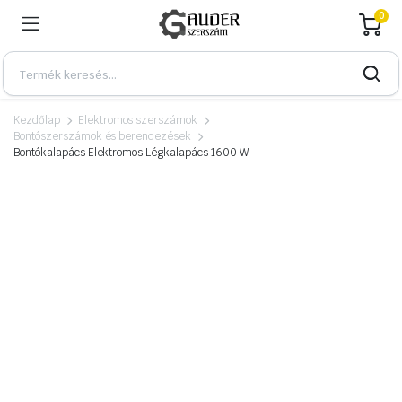
0
Kezdőlap
Elektromos szerszámok
Bontószerszámok és berendezések
Bontókalapács Elektromos Légkalapács 1600 W