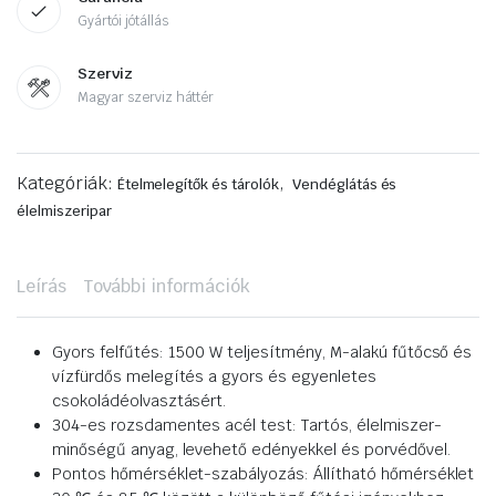
Gyártói jótállás
Szerviz
Magyar szerviz háttér
Kategóriák:
,
Ételmelegítők és tárolók
Vendéglátás és
élelmiszeripar
Leírás
További információk
Gyors felfűtés: 1500 W teljesítmény, M-alakú fűtőcső és
vízfürdős melegítés a gyors és egyenletes
csokoládéolvasztásért.
304-es rozsdamentes acél test: Tartós, élelmiszer-
minőségű anyag, levehető edényekkel és porvédővel.
Pontos hőmérséklet-szabályozás: Állítható hőmérséklet