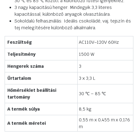
30 ℃ és 85 ℃ között a különböző fűtési igényekhez.
3 nagy kapacitású henger: Mindegyik 3,3 literes
kapacitással, különböző anyagok olvasztására.
Sokoldalú felhasználás: Ideális csokoládé, vaj, tejszín és
tej melegítésére különböző alkalmakra.
Feszültség
AC110V~120V 60Hz
Teljesítmény
1500 W
Hengerek száma
3
Űrtartalom
3 x 3,3 L
Hőmérséklet beállítási
30 ℃ – 85 ℃
tartomány
A termék súlya
8,5 kg
0,55 m x 0,455 m x 0,176
A termék méretei
m