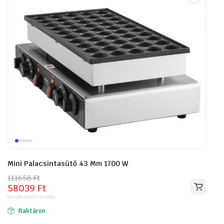
Mini Palacsintasütő 43 Mm 1700 W
111658
Original
Current
Ft
58039
Ft
price
price
(bruttó)
45700
Ft
(nettó)
was:
is:
Raktáron
111658 Ft.
58039 Ft.