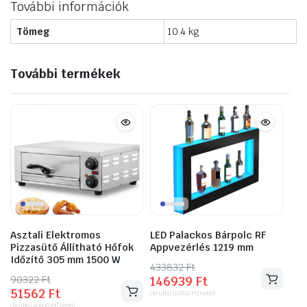
További információk
Tömeg
10.4 kg
További termékek
Asztali Elektromos
LED Palackos Bárpolc RF
Pizzasütő Állítható Hőfok
Appvezérlés 1219 mm
Időzítő 305 mm 1500 W
433832
Original
Current
Ft
90322
Original
Current
Ft
146939
Ft
price
price
51562
Ft
price
price
(bruttó)
115700
Ft
(nettó)
was:
is:
(bruttó)
40600
Ft
(nettó)