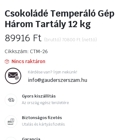
Csokoládé Temperáló Gép
Három Tartály 12 kg
89916
Ft
(bruttó)
70800
Ft
(nettó)
Cikkszám: CTM-26
Nincs raktáron
Kérdése van? Írjon nekünk!
info@gauderszerszam.hu
Gyors kiszállítás
Az ország egész területére
Biztonságos fizetés
Utalás és kártyás fizetés.
Garancia