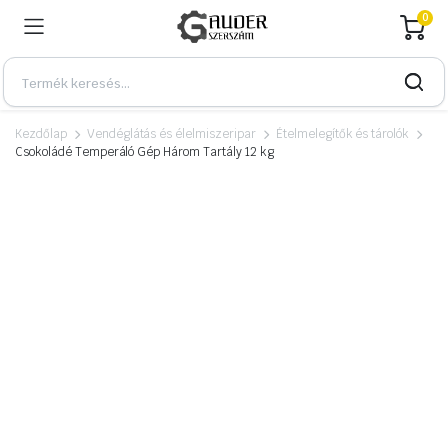
0
Kezdőlap
Vendéglátás és élelmiszeripar
Ételmelegítők és tárolók
Csokoládé Temperáló Gép Három Tartály 12 kg