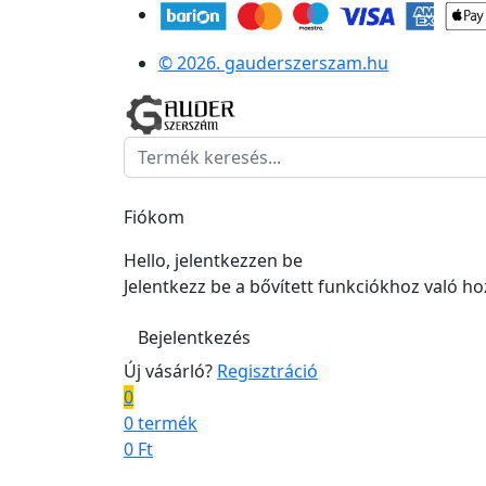
© 2026. gauderszerszam.hu
Fiókom
Hello, jelentkezzen be
Jelentkezz be a bővített funkciókhoz való h
Bejelentkezés
Új vásárló?
Regisztráció
0
0 termék
0
Ft