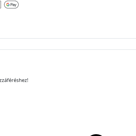
ozzáféréshez!