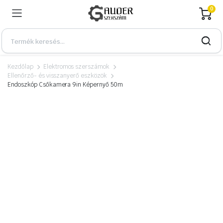
0
Kezdőlap
Elektromos szerszámok
Ellenőrző- és visszanyerő eszközök
Endoszkóp Csőkamera 9in Képernyő 50m