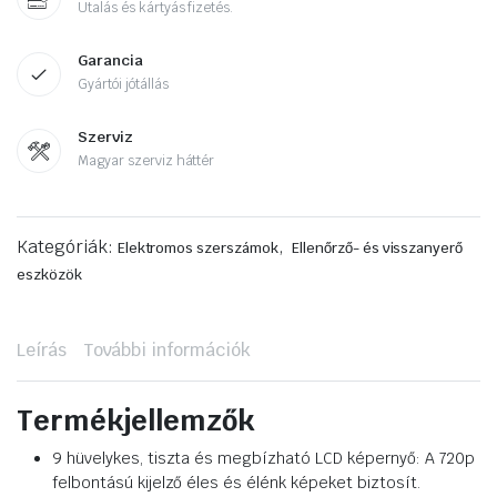
Utalás és kártyás fizetés.
Garancia
Gyártói jótállás
Szerviz
Magyar szerviz háttér
Kategóriák:
,
Elektromos szerszámok
Ellenőrző- és visszanyerő
eszközök
Leírás
További információk
Termékjellemzők
9 hüvelykes, tiszta és megbízható LCD képernyő: A 720p
felbontású kijelző éles és élénk képeket biztosít.