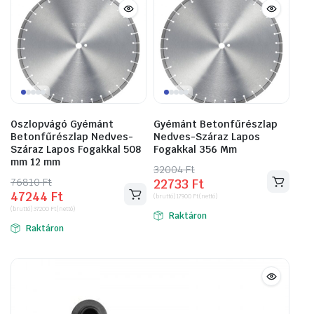
Oszlopvágó Gyémánt
Gyémánt Betonfűrészlap
Betonfűrészlap Nedves-
Nedves-Száraz Lapos
Száraz Lapos Fogakkal 508
Fogakkal 356 Mm
mm 12 mm
32004
Original
Current
Ft
76810
Original
Current
Ft
22733
Ft
price
price
47244
Ft
price
price
(bruttó)
17900
Ft
(nettó)
was:
is:
(bruttó)
37200
Ft
(nettó)
was:
is:
Raktáron
32004 Ft.
22733 Ft.
Raktáron
76810 Ft.
47244 Ft.