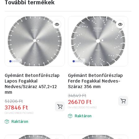
További termékek
Gyémánt Betonfűrészlap
Gyémánt Betonfűrészlap
Lapos Fogakkal
Ferde Fogakkal Nedves-
Nedves/Száraz 457,2×12
Száraz 356 mm
mm
34849
Original
Current
Ft
51206
Original
Current
Ft
26670
Ft
price
price
37846
Ft
price
price
(bruttó)
21000
Ft
(nettó)
was:
is:
(bruttó)
29800
Ft
(nettó)
was:
is:
Raktáron
34849 Ft.
26670 Ft.
Raktáron
51206 Ft.
37846 Ft.