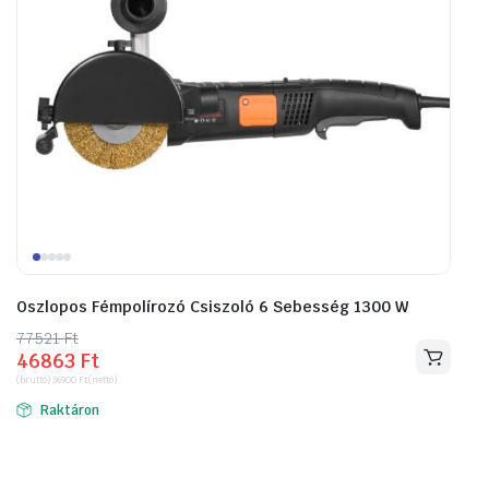
Oszlopos Fémpolírozó Csiszoló 6 Sebesség 1300 W
77521
Original
Current
Ft
46863
Ft
price
price
(bruttó)
36900
Ft
(nettó)
was:
is:
Raktáron
77521 Ft.
46863 Ft.