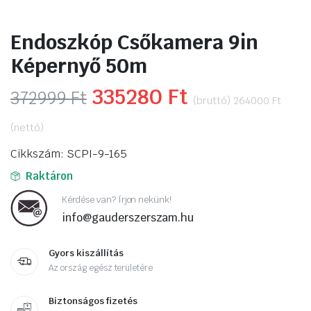
Endoszkóp Csőkamera 9in
Képernyő 50m
Original
335280
Ft
Current
372999
Ft
(bruttó)
264000
Ft
price
price
(nettó)
was:
is:
Cikkszám: SCPI-9-165
372999 Ft.
335280 Ft.
Raktáron
Kérdése van? Írjon nekünk!
info@gauderszerszam.hu
Gyors kiszállítás
Az ország egész területére
Biztonságos fizetés