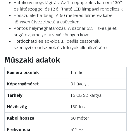
Hatékony megvilágítás: Az 1 megapixeles kamera 130°-
os látószöggel és 12 állítható LED lámpával rendelkezik.
Hosszú elérhetőség: A 50 méteres félmerev kábel
könnyen átvezethető a csöveken.
Pontos helymeghatározás: A szonár 512 Hz-es jelet
sugároz, amelyet a vevő könnyen követ.
Hordozható és sokoldalú: Ideális csatornák,
szennyvízrendszerek és lefolyók ellenőrzésére.
Műszaki adatok
Kamera pixelek
1 millió
Képernyőméret
9 hüvelyk
Tárhely
16 GB SD kártya
Nézőszög
130 fok
Kábel hossza
50 méter
Frekvencia
512 Hz