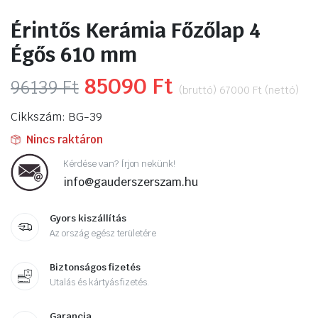
Érintős Kerámia Főzőlap 4
Égős 610 mm
Original
85090
Ft
Current
96139
Ft
(bruttó)
67000
Ft
(nettó)
price
price
Cikkszám: BG-39
was:
is:
Nincs raktáron
96139 Ft.
85090 Ft.
Kérdése van? Írjon nekünk!
info@gauderszerszam.hu
Gyors kiszállítás
Az ország egész területére
Biztonságos fizetés
Utalás és kártyás fizetés.
Garancia