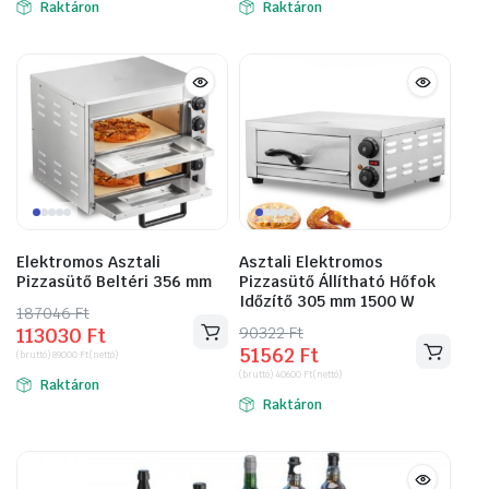
Raktáron
Raktáron
135128 Ft.
77343 Ft.
111658 Ft.
58039 Ft.
Elektromos Asztali
Asztali Elektromos
Pizzasütő Beltéri 356 mm
Pizzasütő Állítható Hőfok
Időzítő 305 mm 1500 W
187046
Original
Current
Ft
90322
Original
Current
Ft
113030
Ft
price
price
51562
Ft
price
price
(bruttó)
89000
Ft
(nettó)
was:
is:
(bruttó)
40600
Ft
(nettó)
was:
is:
Raktáron
187046 Ft.
113030 Ft.
Raktáron
90322 Ft.
51562 Ft.