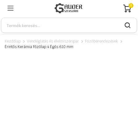
0
Kezdőlap
Vendéglátás és élelmiszeripar
Főzőberendezések
Érintős Kerámia Főzőlap 4 Égős 610 mm