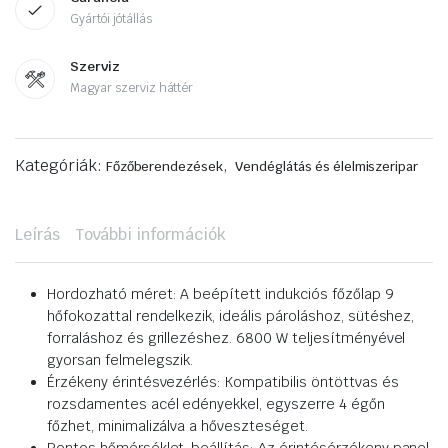
Gyártói jótállás
Szerviz
Magyar szerviz háttér
Kategóriák:
,
Főzőberendezések
Vendéglátás és élelmiszeripar
Leírás
További információk
Hordozható méret: A beépített indukciós főzőlap 9
hőfokozattal rendelkezik, ideális pároláshoz, sütéshez,
forraláshoz és grillezéshez. 6800 W teljesítményével
gyorsan felmelegszik.
Érzékeny érintésvezérlés: Kompatibilis öntöttvas és
rozsdamentes acél edényekkel, egyszerre 4 égőn
főzhet, minimalizálva a hőveszteséget.