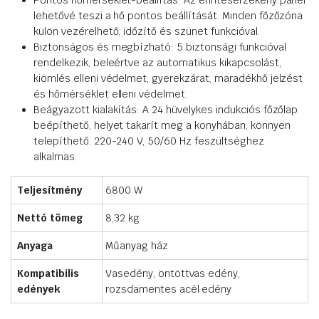
Pontos hőmérséklet-beállítás: Az érintésérzékeny panel
lehetővé teszi a hő pontos beállítását. Minden főzőzóna
külön vezérelhető, időzítő és szünet funkcióval.
Biztonságos és megbízható: 5 biztonsági funkcióval
rendelkezik, beleértve az automatikus kikapcsolást,
kiömlés elleni védelmet, gyerekzárat, maradékhő jelzést
és hőmérséklet elleni védelmet.
Beágyazott kialakítás: A 24 hüvelykes indukciós főzőlap
beépíthető, helyet takarít meg a konyhában, könnyen
telepíthető. 220-240 V, 50/60 Hz feszültséghez
alkalmas.
Teljesítmény
6800 W
Nettó tömeg
8,32 kg
Anyaga
Műanyag ház
Kompatibilis
Vasedény, öntöttvas edény,
edények
rozsdamentes acél edény