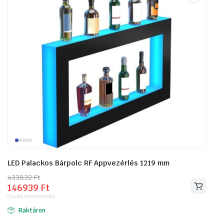
LED Palackos Bárpolc RF Appvezérlés 1219 mm
433832
Original
Current
Ft
146939
Ft
price
price
(bruttó)
115700
Ft
(nettó)
was:
is:
Raktáron
433832 Ft.
146939 Ft.