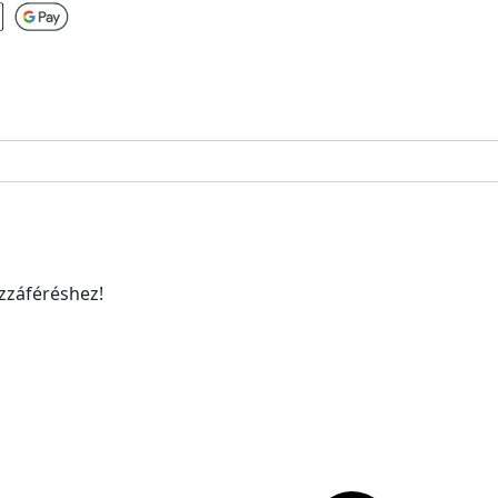
ozzáféréshez!