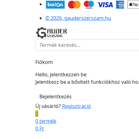
© 2026. gauderszerszam.hu
Fiókom
Hello, jelentkezzen be
Jelentkezz be a bővített funkciókhoz való h
Bejelentkezés
Új vásárló?
Regisztráció
0
0 termék
0
Ft