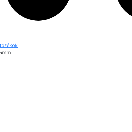
rtozékok
55mm