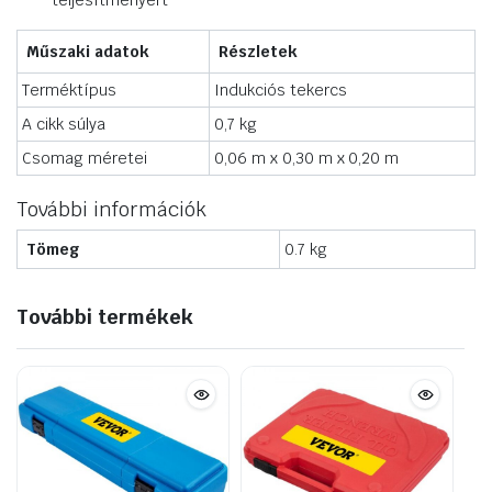
teljesítményért
Műszaki adatok
Részletek
Terméktípus
Indukciós tekercs
A cikk súlya
0,7 kg
Csomag méretei
0,06 m x 0,30 m x 0,20 m
További információk
Tömeg
0.7 kg
További termékek