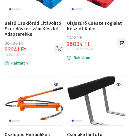
Belső Csuklórúd Eltávolító
Olajszűrő Csésze Foglalat
Szerelőszerszám Készlet
Készlet Kulcs
Adapterekkel
24181
Original
Current
Ft
36982
Original
Current
Ft
18034
Ft
price
price
23241
Ft
price
price
(bruttó)
14200
Ft
(nettó)
was:
is:
(bruttó)
18300
Ft
(nettó)
was:
is:
Raktáron
24181 Ft.
18034 Ft.
Raktáron
36982 Ft.
23241 Ft.
Oszlopos Hidraulikus
Csónakutánfutó