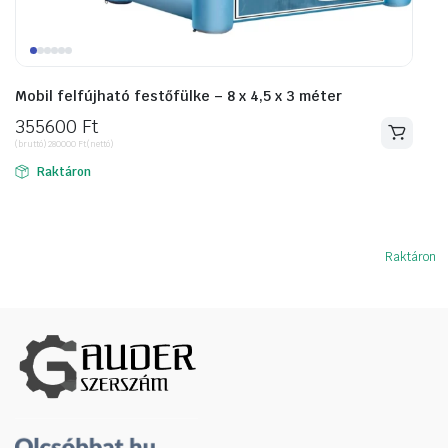
Mobil felfújható festőfülke – 8 x 4,5 x 3 méter
355600
Ft
(bruttó)
280000
Ft
(nettó)
Raktáron
Raktáron