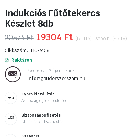
Indukciós Fűtőtekercs
Készlet 8db
Original
19304
Ft
Current
20574
Ft
(bruttó)
15200
Ft
(nettó)
price
price
Cikkszám: IHC-M08
was:
is:
Raktáron
20574 Ft.
19304 Ft.
Kérdése van? Írjon nekünk!
info@gauderszerszam.hu
Gyors kiszállítás
Az ország egész területére
Biztonságos fizetés
Utalás és kártyás fizetés.
Garancia