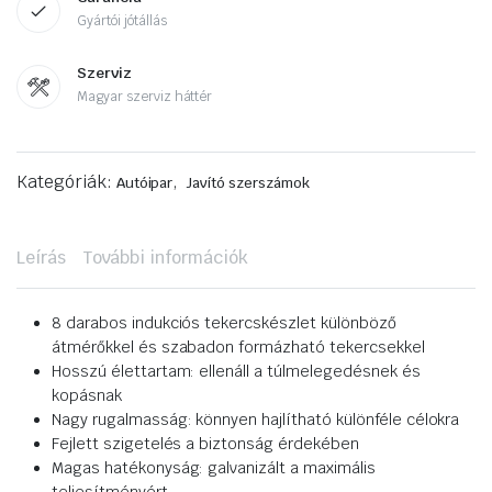
Gyártói jótállás
Szerviz
Magyar szerviz háttér
Kategóriák:
,
Autóipar
Javító szerszámok
Leírás
További információk
8 darabos indukciós tekercskészlet különböző
átmérőkkel és szabadon formázható tekercsekkel
Hosszú élettartam: ellenáll a túlmelegedésnek és
kopásnak
Nagy rugalmasság: könnyen hajlítható különféle célokra
Fejlett szigetelés a biztonság érdekében
Magas hatékonyság: galvanizált a maximális