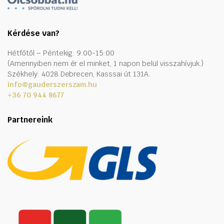
Kérdése van?
Hétfőtől – Péntekig: 9:00-15:00
(Amennyiben nem ér el minket, 1 napon belül visszahívjuk.)
Székhely: 4028 Debrecen, Kasssai út 131A.
info@gauderszerszam.hu
+36 70 944 8677
Partnereink