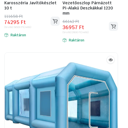
Karosszéria Javítókészlet
Vezetőoszlop Párnázott
10 t
Pi-Alakú Deszkákkal 1220
mm
111658
Original
Current
Ft
66142
Original
Current
Ft
74295
Ft
price
price
36957
Ft
price
price
(bruttó)
58500
Ft
(nettó)
was:
is:
(bruttó)
29100
Ft
(nettó)
was:
is:
Raktáron
111658 Ft.
74295 Ft.
Raktáron
66142 Ft.
36957 Ft.