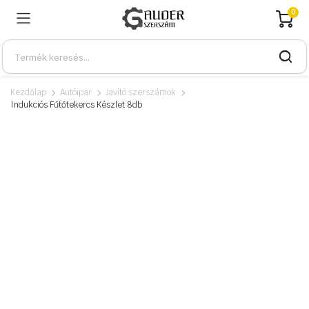
0
Kezdőlap
Autóipar
Javító szerszámok
Indukciós Fűtőtekercs Készlet 8db