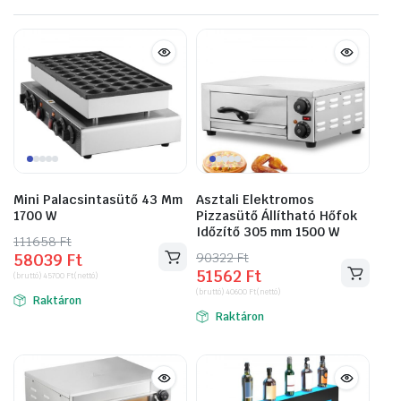
Mini Palacsintasütő 43 Mm
Asztali Elektromos
1700 W
Pizzasütő Állítható Hőfok
Időzítő 305 mm 1500 W
111658
Original
Current
Ft
90322
Original
Current
Ft
58039
Ft
price
price
51562
Ft
price
price
(bruttó)
45700
Ft
(nettó)
was:
is:
(bruttó)
40600
Ft
(nettó)
was:
is:
Raktáron
111658 Ft.
58039 Ft.
Raktáron
90322 Ft.
51562 Ft.