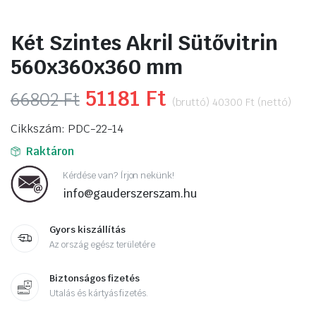
Két Szintes Akril Sütővitrin
560x360x360 mm
Original
51181
Ft
Current
66802
Ft
(bruttó)
40300
Ft
(nettó)
price
price
Cikkszám: PDC-22-14
was:
is:
Raktáron
66802 Ft.
51181 Ft.
Kérdése van? Írjon nekünk!
info@gauderszerszam.hu
Gyors kiszállítás
Az ország egész területére
Biztonságos fizetés
Utalás és kártyás fizetés.