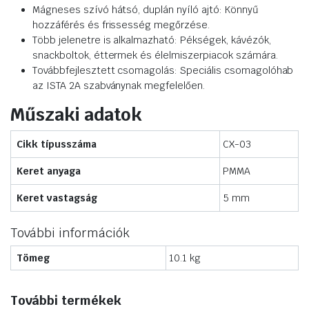
Mágneses szívó hátsó, duplán nyíló ajtó: Könnyű
hozzáférés és frissesség megőrzése.
Több jelenetre is alkalmazható: Pékségek, kávézók,
snackboltok, éttermek és élelmiszerpiacok számára.
Továbbfejlesztett csomagolás: Speciális csomagolóhab
az ISTA 2A szabványnak megfelelően.
Műszaki adatok
Cikk típusszáma
CX-03
Keret anyaga
PMMA
Keret vastagság
5 mm
További információk
Tömeg
10.1 kg
További termékek