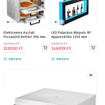
Elektromos Asztali
LED Palackos Bárpolc RF
Pizzasütő Beltéri 356 mm
Appvezérlés 1219 mm
187046
Original
Current
Ft
433832
Original
Current
Ft
113030
Ft
146939
Ft
price
price
price
price
(bruttó)
89000
Ft
(nettó)
(bruttó)
115700
Ft
(nettó)
was:
is:
was:
is:
Raktáron
Raktáron
187046 Ft.
113030 Ft.
433832 Ft.
146939 Ft.