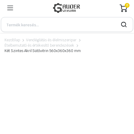
0
Kezdőlap
Vendéglátás és élelmiszeripar
Ételbemutató és értékesítő berendezések
Két Szintes Akril Sütővitrin 560x360x360 mm