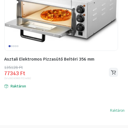
Asztali Elektromos Pizzasütő Beltéri 356 mm
135128
Original
Current
Ft
77343
Ft
price
price
(bruttó)
60900
Ft
(nettó)
was:
is:
Raktáron
135128 Ft.
77343 Ft.
Raktáron