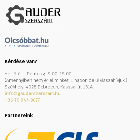
Kérdése van?
Hétfőtől – Péntekig: 9:00-15:00
(Amennyiben nem ér el minket, 1 napon belül visszahívjuk.)
Székhely: 4028 Debrecen, Kasssai út 131A.
info@gauderszerszam.hu
+36 70 944 8677
Partnereink