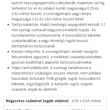
nyitott haszongépjárműhöz illeszkedik, maximum 163 kg
terhelést bír el. Az oldalsó korlát magassága 0,25 és
0,61 méter között, a csomagtérajtó vagy rámpa
magassága 1,22 és 1,83 méter között lehet.
Tartós kialakítás: Kiváló minőségű anyagokból készült, 1,7
mm vastag szénacél négyzetcsövekből, kopás- és
rozsdamentes porbevonattal. A hosszabbító kábelek
szakadásállóak, a nagy átmérőjű rugók hosszú
élettartamot biztosítanak.
Könnyű telepítés: A csomagtérajtó-emelő-rásegítő
felszerelése egyszerű, a mellékelt csavarkészletekkel
gyorsan beállítható alapvető fúrószerszámokkal.
Teljes tartozékkészlet: A csomag tartalmazza a
telepítéshez szükséges összes elemet, mint például
használati útmutató, POM görgők, rugók, hosszabbító
kábelek, rögzítőgyűrűk, S-kampók, rugós csapok,
csavarok, anyák és alátétek.
Négyzetes csőméret (egyik oldalon)
0,91 x 0,05 méter