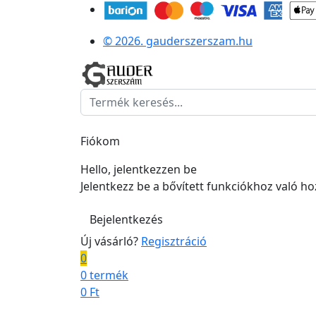
© 2026. gauderszerszam.hu
Fiókom
Hello, jelentkezzen be
Jelentkezz be a bővített funkciókhoz való h
Bejelentkezés
Új vásárló?
Regisztráció
0
0 termék
0
Ft