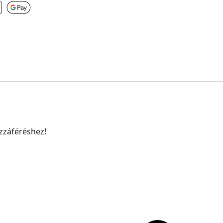
ozzáféréshez!