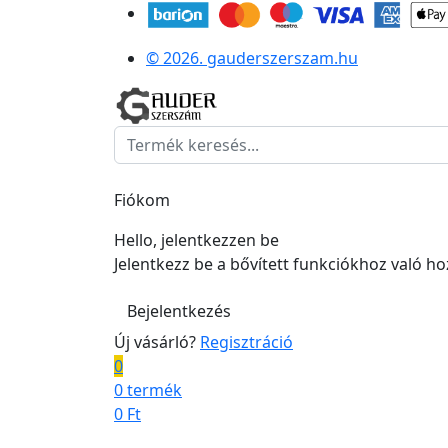
© 2026. gauderszerszam.hu
Fiókom
Hello, jelentkezzen be
Jelentkezz be a bővített funkciókhoz való h
Bejelentkezés
Új vásárló?
Regisztráció
0
0 termék
0
Ft