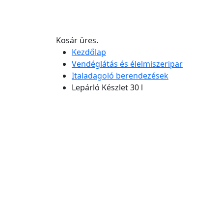
Kosár üres.
Kezdőlap
Vendéglátás és élelmiszeripar
Italadagoló berendezések
Lepárló Készlet 30 l