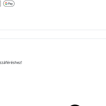
ozzáféréshez!