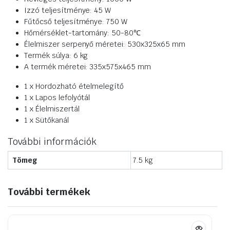
Izzó teljesítménye: 45 W
Fűtőcső teljesítménye: 750 W
Hőmérséklet-tartomány: 50-80℃
Élelmiszer serpenyő méretei: 530x325x65 mm
Termék súlya: 6 kg
A termék méretei: 335x575x465 mm
1 x Hordozható ételmelegítő
1 x Lapos lefolyótál
1 x Élelmiszertál
1 x Sütőkanál
További információk
Tömeg
7.5 kg
További termékek