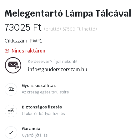
Melegentartó Lámpa Tálcával
73025
Ft
(bruttó)
57500
Ft
(nettó)
Cikkszám: FWF1
Nincs raktáron
Kérdése van? Írjon nekünk!
info@gauderszerszam.hu
Gyors kiszállítás
Az ország egész területére
Biztonságos fizetés
Utalás és kártyás fizetés.
Garancia
Gyártói jótállás