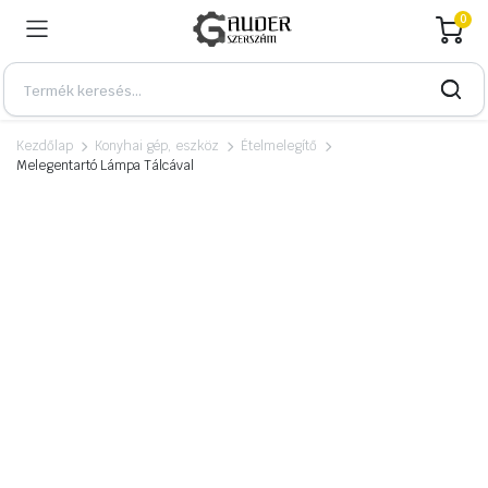
0
Kezdőlap
Konyhai gép, eszköz
Ételmelegítő
Melegentartó Lámpa Tálcával