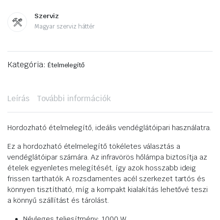
Szerviz
Magyar szerviz háttér
Kategória:
Ételmelegítő
Leírás
További információk
Hordozható ételmelegítő, ideális vendéglátóipari használatra.
Ez a hordozható ételmelegítő tökéletes választás a
vendéglátóipar számára. Az infravörös hőlámpa biztosítja az
ételek egyenletes melegítését, így azok hosszabb ideig
frissen tarthatók. A rozsdamentes acél szerkezet tartós és
könnyen tisztítható, míg a kompakt kialakítás lehetővé teszi
a könnyű szállítást és tárolást.
Névleges teljesítmény: 1000 W