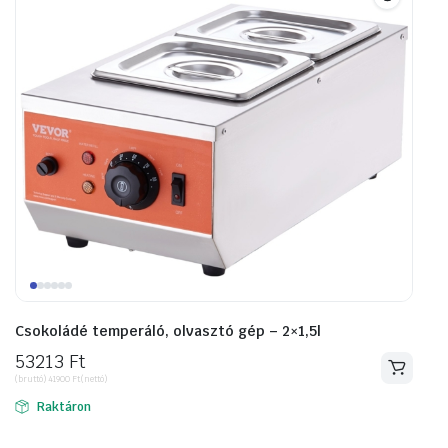
Csokoládé temperáló, olvasztó gép – 2×1,5l
53213
Ft
(bruttó)
41900
Ft
(nettó)
Raktáron