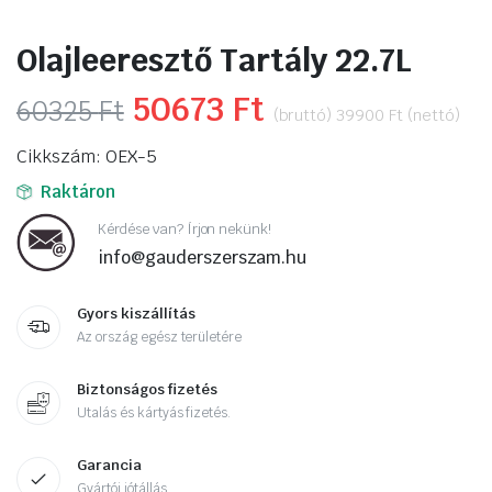
Olajleeresztő Tartály 22.7L
Original
50673
Ft
Current
60325
Ft
(bruttó)
39900
Ft
(nettó)
price
price
Cikkszám: OEX-5
was:
is:
Raktáron
60325 Ft.
50673 Ft.
Kérdése van? Írjon nekünk!
info@gauderszerszam.hu
Gyors kiszállítás
Az ország egész területére
Biztonságos fizetés
Utalás és kártyás fizetés.
Garancia
Gyártói jótállás