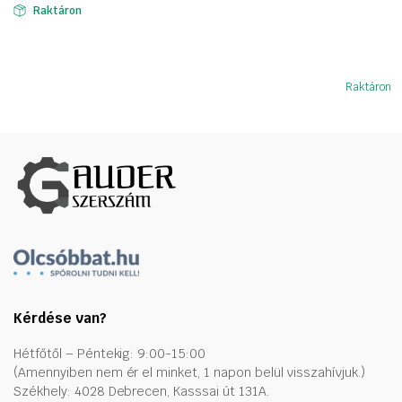
Raktáron
36982 Ft.
23241 Ft.
Raktáron
Kérdése van?
Hétfőtől – Péntekig: 9:00-15:00
(Amennyiben nem ér el minket, 1 napon belül visszahívjuk.)
Székhely: 4028 Debrecen, Kasssai út 131A.