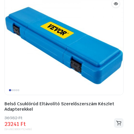
Belső Csuklórúd Eltávolító Szerelőszerszám Készlet
Adapterekkel
36982
Original
Current
Ft
23241
Ft
price
price
(bruttó)
18300
Ft
(nettó)
was:
is: