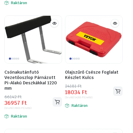
Raktáron
111658 Ft.
74295 Ft.
Csónakutánfutó
Olajszűrő Csésze Foglalat
Vezetőoszlop Párnázott
Készlet Kulcs
Pi-Alakú Deszkákkal 1220
24181
Original
Current
Ft
mm
18034
Ft
price
price
66142
Original
Current
Ft
(bruttó)
14200
Ft
(nettó)
was:
is:
36957
Ft
price
price
Raktáron
24181 Ft.
18034 Ft.
(bruttó)
29100
Ft
(nettó)
was:
is:
Raktáron
66142 Ft.
36957 Ft.