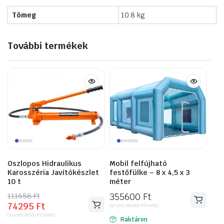
Tömeg
10.8 kg
További termékek
Oszlopos Hidraulikus
Mobil felfújható
Karosszéria Javítókészlet
festőfülke – 8 x 4,5 x 3
10 t
méter
111658
Original
Current
Ft
355600
Ft
74295
Ft
price
price
(bruttó)
280000
Ft
(nettó)
(bruttó)
58500
Ft
(nettó)
was:
is:
Raktáron