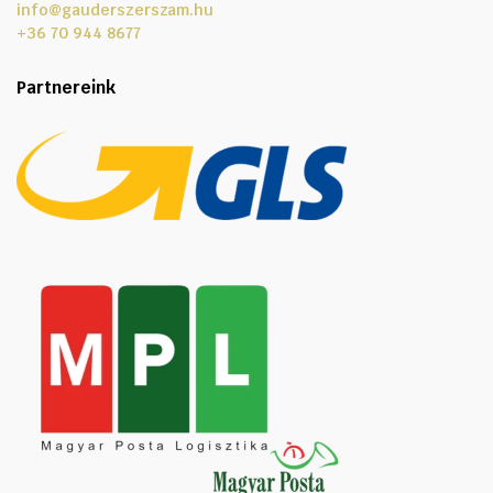
info@gauderszerszam.hu
+36 70 944 8677
Partnereink