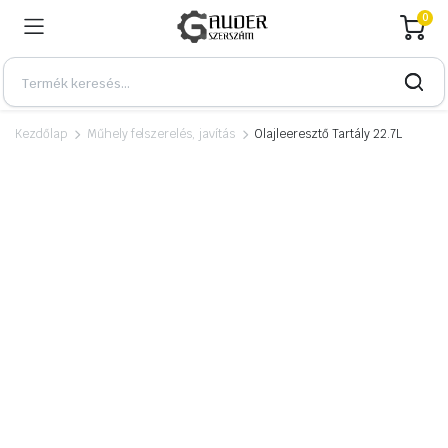
0
Kezdőlap
Műhely felszerelés, javítás
Olajleeresztő Tartály 22.7L