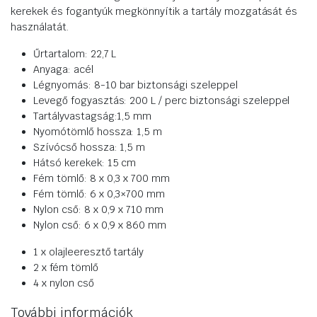
kerekek és fogantyúk megkönnyítik a tartály mozgatását és
használatát.
Űrtartalom: 22,7 L
Anyaga: acél
Légnyomás: 8-10 bar biztonsági szeleppel
Levegő fogyasztás: 200 L / perc biztonsági szeleppel
Tartályvastagság:1,5 mm
Nyomótömlő hossza: 1,5 m
Szívócső hossza: 1,5 m
Hátsó kerekek: 15 cm
Fém tömlő: 8 x 0,3 x 700 mm
Fém tömlő: 6 x 0,3×700 mm
Nylon cső: 8 x 0,9 x 710 mm
Nylon cső: 6 x 0,9 x 860 mm
1 x olajleeresztő tartály
2 x fém tömlő
4 x nylon cső
További információk