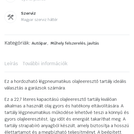
Szerviz
Magyar szerviz háttér
Kategóriák:
,
Autóipar
Műhely felszerelés, javítás
Leírás
További információk
Ez a hordozható légpneumatikus olajleeresztő tartály ideális
választás a garázsok számára.
Ez a 22,7 literes kapacitású olajleeresztő tartály kiválóan
alkalmas a használt olaj gyors és hatékony eltávolítására. A
tartály légpneumatikus működése lehetővé teszi a könnyű és
gyors olajleeresztést, így időt és energiát takaríthat meg. A
tartály strapabíró anyagból készült, amely biztosítja a hosszú
élettartamot és a megbízható teljesítményt. A beépített