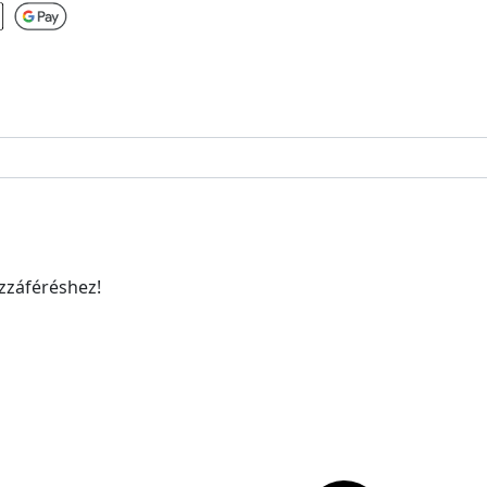
ozzáféréshez!