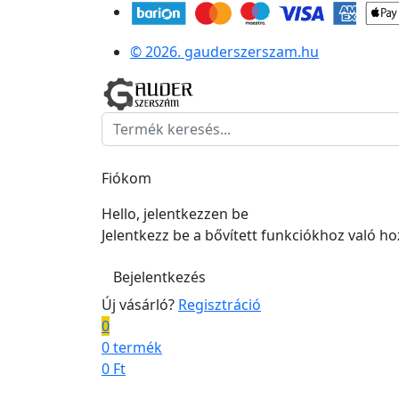
© 2026. gauderszerszam.hu
Fiókom
Hello, jelentkezzen be
Jelentkezz be a bővített funkciókhoz való h
Bejelentkezés
Új vásárló?
Regisztráció
0
0 termék
0
Ft