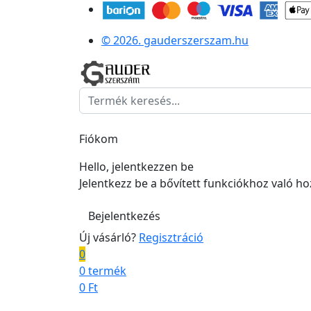
© 2026. gauderszerszam.hu
Fiókom
Hello, jelentkezzen be
Jelentkezz be a bővített funkciókhoz való h
Bejelentkezés
Új vásárló?
Regisztráció
0
0 termék
0
Ft