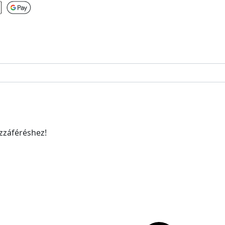
ozzáféréshez!