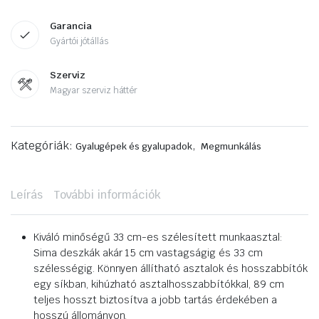
Garancia
Gyártói jótállás
Szerviz
Magyar szerviz háttér
Kategóriák:
,
Gyalugépek és gyalupadok
Megmunkálás
Leírás
További információk
Kiváló minőségű 33 cm-es szélesített munkaasztal:
Sima deszkák akár 15 cm vastagságig és 33 cm
szélességig. Könnyen állítható asztalok és hosszabbítók
egy síkban, kihúzható asztalhosszabbítókkal, 89 cm
teljes hosszt biztosítva a jobb tartás érdekében a
hosszú állományon.