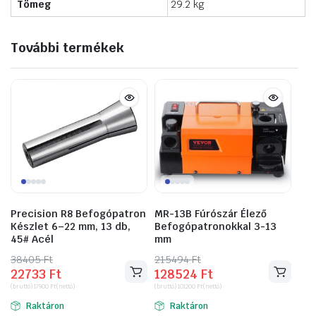
Tömeg
29.2 kg
További termékek
Precision R8 Befogópatron
MR-13B Fúrószár Élező
Készlet 6–22 mm, 13 db,
Befogópatronokkal 3-13
45# Acél
mm
38405
Original
Current
Ft
215494
Original
Current
Ft
22733
Ft
128524
Ft
price
price
price
price
(bruttó)
17900
Ft
(nettó)
(bruttó)
101200
Ft
(nettó)
was:
is:
was:
is:
Raktáron
Raktáron
38405 Ft.
22733 Ft.
215494 Ft.
128524 Ft.