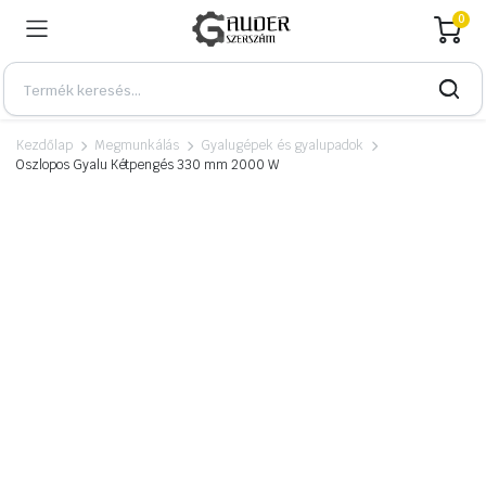
0
Kezdőlap
Megmunkálás
Gyalugépek és gyalupadok
Oszlopos Gyalu Kétpengés 330 mm 2000 W