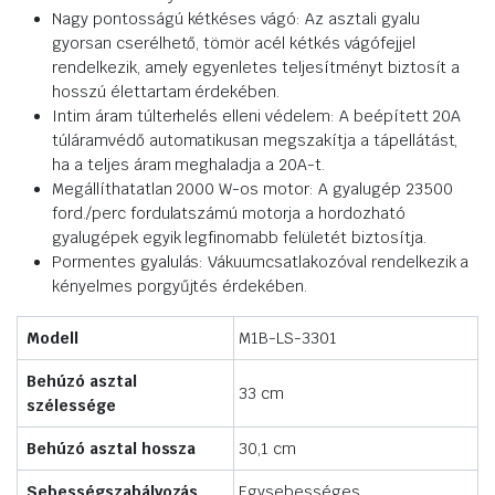
Nagy pontosságú kétkéses vágó: Az asztali gyalu
gyorsan cserélhető, tömör acél kétkés vágófejjel
rendelkezik, amely egyenletes teljesítményt biztosít a
hosszú élettartam érdekében.
Intim áram túlterhelés elleni védelem: A beépített 20A
túláramvédő automatikusan megszakítja a tápellátást,
ha a teljes áram meghaladja a 20A-t.
Megállíthatatlan 2000 W-os motor: A gyalugép 23500
ford./perc fordulatszámú motorja a hordozható
gyalugépek egyik legfinomabb felületét biztosítja.
Pormentes gyalulás: Vákuumcsatlakozóval rendelkezik a
kényelmes porgyűjtés érdekében.
Modell
M1B-LS-3301
Behúzó asztal
33 cm
szélessége
Behúzó asztal hossza
30,1 cm
Sebességszabályozás
Egysebességes