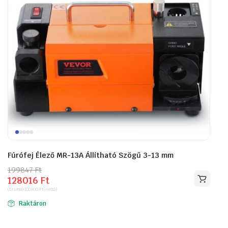
Fúrófej Élező MR-13A Állítható Szögű 3-13 mm
199847
Original
Current
Ft
128016
Ft
price
price
(bruttó)
100800
Ft
(nettó)
was:
is:
Raktáron
199847 Ft.
128016 Ft.