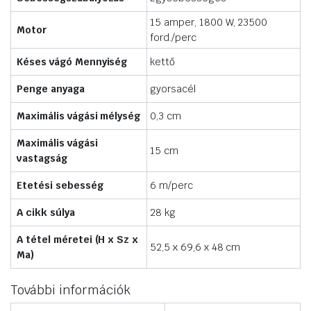
15 amper, 1800 W, 23500
Motor
ford./perc
Késes vágó Mennyiség
kettő
Penge anyaga
gyorsacél
Maximális vágási mélység
0,3 cm
Maximális vágási
15 cm
vastagság
Etetési sebesség
6 m/perc
A cikk súlya
28 kg
A tétel méretei (H x Sz x
52,5 x 69,6 x 48 cm
Ma)
További információk