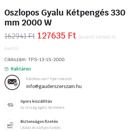
Oszlopos Gyalu Kétpengés 330
mm 2000 W
Original
127635
Ft
Current
162941
Ft
(bruttó)
100500
Ft
price
price
(nettó)
was:
is:
Cikkszám: TPS-13-15-2000
162941 Ft.
127635 Ft.
Raktáron
Kérdése van? Írjon nekünk!
info@gauderszerszam.hu
Gyors kiszállítás
Az ország egész területére
Biztonságos fizetés
Utalás és kártyás fizetés.