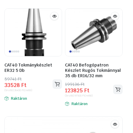
CAT40 Tokmánykészlet
CAT40 Befogópatron
ER32 5 Db
Készlet Rugós Tokmánnyal
35 db ER16/32 mm
59741
Original
Current
Ft
199136
Original
Current
Ft
33528
Ft
price
price
123825
Ft
price
price
(bruttó)
26400
Ft
(nettó)
was:
is:
(bruttó)
97500
Ft
(nettó)
was:
is:
Raktáron
59741 Ft.
33528 Ft.
Raktáron
199136 Ft.
123825 Ft.