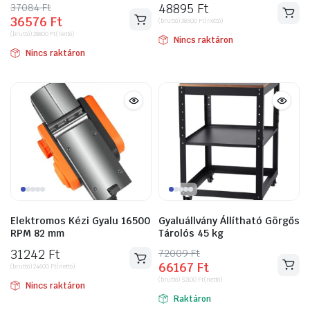
37084
Original
Current
Ft
48895
Ft
36576
Ft
price
price
(bruttó)
38500
Ft
(nettó)
(bruttó)
28800
Ft
(nettó)
was:
is:
Nincs raktáron
Nincs raktáron
37084 Ft.
36576 Ft.
ító
Elektromos Kézi Gyalu 16500
Gyaluállvány Állítható Görgős
RPM 82 mm
Tárolós 45 kg
31242
Ft
72009
Original
Current
Ft
66167
Ft
(bruttó)
24600
Ft
(nettó)
price
price
(bruttó)
52100
Ft
(nettó)
was:
is:
Nincs raktáron
Raktáron
72009 Ft.
66167 Ft.