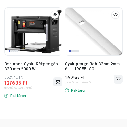
Oszlopos Gyalu Kétpengés
Gyalupenge 3db 33cm 2mm
330 mm 2000 W
él – HRC 55–60
162941
Original
Current
Ft
16256
Ft
127635
Ft
price
price
(bruttó)
12800
Ft
(nettó)
(bruttó)
100500
Ft
(nettó)
was:
is:
Raktáron
Raktáron
162941 Ft.
127635 Ft.