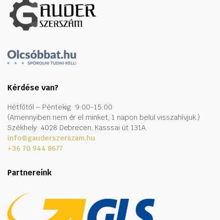
Kérdése van?
Hétfőtől – Péntekig: 9:00-15:00
(Amennyiben nem ér el minket, 1 napon belül visszahívjuk.)
Székhely: 4028 Debrecen, Kasssai út 131A.
info@gauderszerszam.hu
+36 70 944 8677
Partnereink