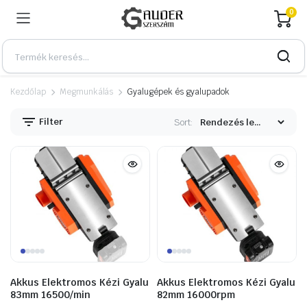
0
Kezdőlap
Megmunkálás
Gyalugépek és gyalupadok
Filter
Sort:
n
x
Akkus Elektromos Kézi Gyalu
Akkus Elektromos Kézi Gyalu
83mm 16500/min
82mm 16000rpm