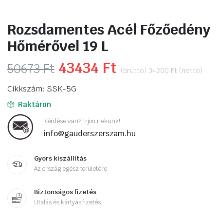
Rozsdamentes Acél Főzőedény
Hőmérővel 19 L
Original
43434
Ft
Current
50673
Ft
(bruttó)
34200
Ft
(nettó)
price
price
Cikkszám: SSK-5G
was:
is:
Raktáron
50673 Ft.
43434 Ft.
Kérdése van? Írjon nekünk!
info@gauderszerszam.hu
Gyors kiszállítás
Az ország egész területére
Biztonságos fizetés
Utalás és kártyás fizetés.