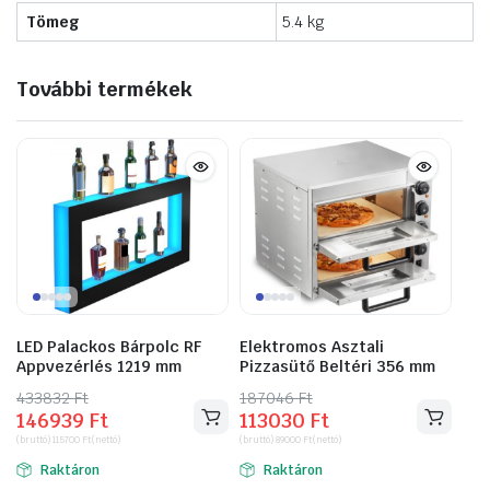
Tömeg
5.4 kg
További termékek
LED Palackos Bárpolc RF
Elektromos Asztali
Appvezérlés 1219 mm
Pizzasütő Beltéri 356 mm
433832
Original
Current
Ft
187046
Original
Current
Ft
146939
Ft
113030
Ft
price
price
price
price
(bruttó)
115700
Ft
(nettó)
(bruttó)
89000
Ft
(nettó)
was:
is:
was:
is:
Raktáron
Raktáron
433832 Ft.
146939 Ft.
187046 Ft.
113030 Ft.