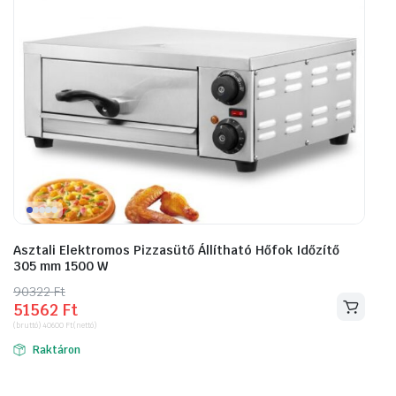
Asztali Elektromos Pizzasütő Állítható Hőfok Időzítő
305 mm 1500 W
90322
Original
Current
Ft
51562
Ft
price
price
(bruttó)
40600
Ft
(nettó)
was:
is:
Raktáron
90322 Ft.
51562 Ft.