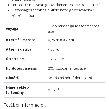
Tartós, 0,7 mm vastag rozsdamentes acél konstrukció.
Biztonságos tömítés a kifelé néző golyóscsapnak
köszönhetően.
Kiváló minőségű rozsdamentes
Anyaga
acél
A termék méretei
0,28 m x 0,29 m
A termék súlya
4,33 kg
Űrtartalom
18,92 liter
Hordótest anyaga
201 rozsdamentes acél
Hőmérő
Kettős hőmérséklet-kijelző
Hőmérséklet-
0-120°C
tartomány
További információk