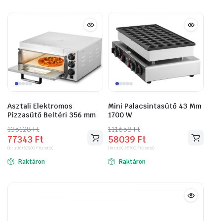
Asztali Elektromos
Mini Palacsintasütő 43 Mm
Pizzasütő Beltéri 356 mm
1700 W
135128
Original
Current
Ft
111658
Original
Current
Ft
77343
Ft
58039
Ft
price
price
price
price
(bruttó)
60900
Ft
(nettó)
(bruttó)
45700
Ft
(nettó)
was:
is:
was:
is:
Raktáron
Raktáron
135128 Ft.
77343 Ft.
111658 Ft.
58039 Ft.