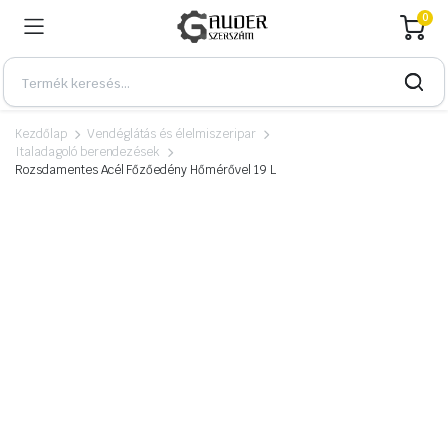
0
Kezdőlap
Vendéglátás és élelmiszeripar
Italadagoló berendezések
Rozsdamentes Acél Főzőedény Hőmérővel 19 L