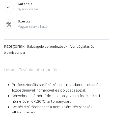
Garancia
Gyártói jótállás
Szerviz
Magyar szerviz háttér
Kategóriák:
,
Italadagoló berendezések
Vendéglátás és
élelmiszeripar
Leírás
További információk
Professzionális sörfőző készlet rozsdamentes acél
főzőedénnyel, hőmérővel és golyóscsappal.
Kényelmes hőmérséklet-szabályozás a fedél nélküli
hőmérővel, 0-120°C tartományban.
Kettős szűrőrendszer a nem kívánt részecskék
eltávolítására.