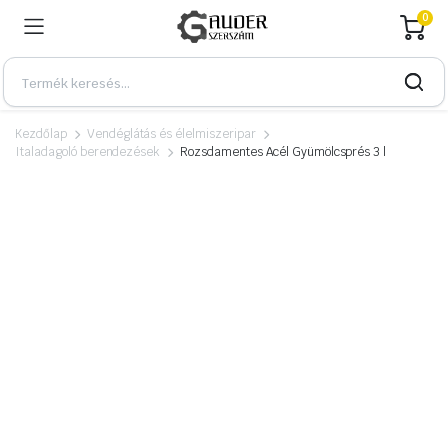
0
Kezdőlap
Vendéglátás és élelmiszeripar
Italadagoló berendezések
Rozsdamentes Acél Gyümölcsprés 3 l