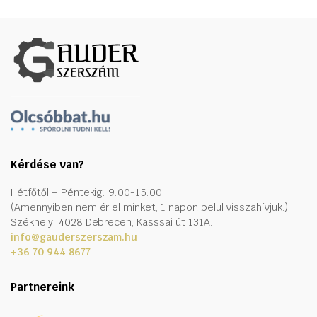
Kérdése van?
Hétfőtől – Péntekig: 9:00-15:00
(Amennyiben nem ér el minket, 1 napon belül visszahívjuk.)
Székhely: 4028 Debrecen, Kasssai út 131A.
info@gauderszerszam.hu
+36 70 944 8677
Partnereink