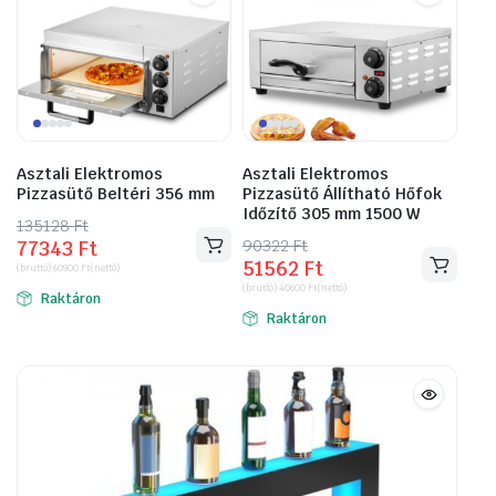
Asztali Elektromos
Asztali Elektromos
Pizzasütő Beltéri 356 mm
Pizzasütő Állítható Hőfok
Időzítő 305 mm 1500 W
135128
Original
Current
Ft
90322
Original
Current
Ft
77343
Ft
price
price
51562
Ft
price
price
(bruttó)
60900
Ft
(nettó)
was:
is:
(bruttó)
40600
Ft
(nettó)
was:
is:
Raktáron
135128 Ft.
77343 Ft.
Raktáron
90322 Ft.
51562 Ft.