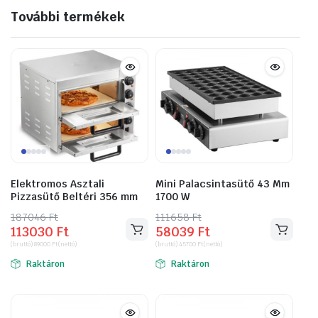
További termékek
Elektromos Asztali
Mini Palacsintasütő 43 Mm
Pizzasütő Beltéri 356 mm
1700 W
187046
Original
Current
Ft
111658
Original
Current
Ft
113030
Ft
58039
Ft
price
price
price
price
(bruttó)
89000
Ft
(nettó)
(bruttó)
45700
Ft
(nettó)
was:
is:
was:
is:
Raktáron
Raktáron
187046 Ft.
113030 Ft.
111658 Ft.
58039 Ft.