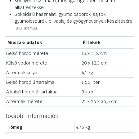
Könnyen tisztítható, mosogatógépben mosható
alkatrészekkel.
Sokoldalú használat: gyümölcsborok, sajtok,
gyümölcspürék, olívaolaj és gyógynövények készítésére
is alkalmas.
Műszaki adatok
Értékek
Belső hordó mérete
13 x 11,8 cm
Külső vödör mérete
20 x 12,3 cm
A termék súlya
4,1 kg
Belső hordó űrtartalma
1,56 liter
A külső hordó űrtartalma
3 liter
A termék méretei
21 x 26 x 36,5 cm
További információk
Tömeg
4.75 kg