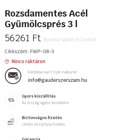
Rozsdamentes Acél
Gyümölcsprés 3 l
56261
Ft
(bruttó)
44300
Ft
(nettó)
Cikkszám: FWP-08-3
Nincs raktáron
Kérdése van? Írjon nekünk!
info@gauderszerszam.hu
Gyors kiszállítás
Az ország egész területére
Biztonságos fizetés
Utalás és kártyás fizetés.
Garancia