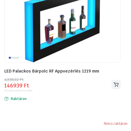
LED Palackos Bárpolc RF Appvezérlés 1219 mm
433832
Original
Current
Ft
146939
Ft
price
price
(bruttó)
115700
Ft
(nettó)
was:
is:
Raktáron
433832 Ft.
146939 Ft.
Nincs raktáron