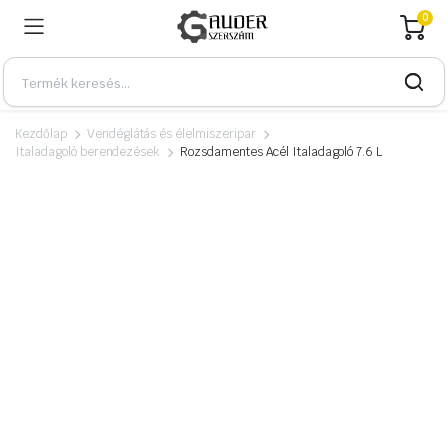
0
Kezdőlap
Vendéglátás és élelmiszeripar
Italadagoló berendezések
Rozsdamentes Acél Italadagoló 7.6 L