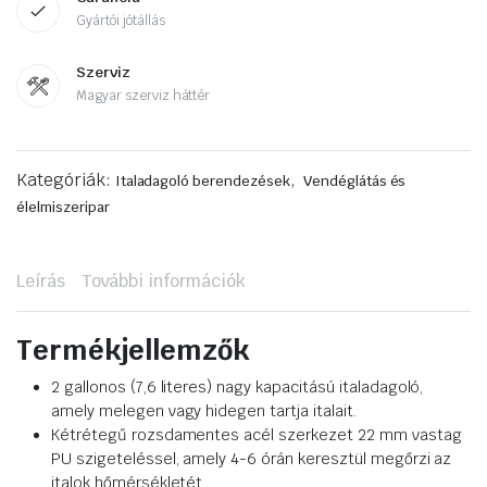
Gyártói jótállás
Szerviz
Magyar szerviz háttér
Kategóriák:
,
Italadagoló berendezések
Vendéglátás és
élelmiszeripar
Leírás
További információk
Termékjellemzők
2 gallonos (7,6 literes) nagy kapacitású italadagoló,
amely melegen vagy hidegen tartja italait.
Kétrétegű rozsdamentes acél szerkezet 22 mm vastag
PU szigeteléssel, amely 4-6 órán keresztül megőrzi az
italok hőmérsékletét.