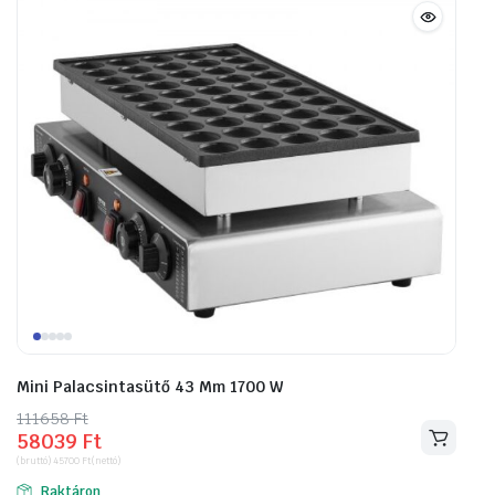
Mini Palacsintasütő 43 Mm 1700 W
111658
Original
Current
Ft
58039
Ft
price
price
(bruttó)
45700
Ft
(nettó)
was:
is:
Raktáron