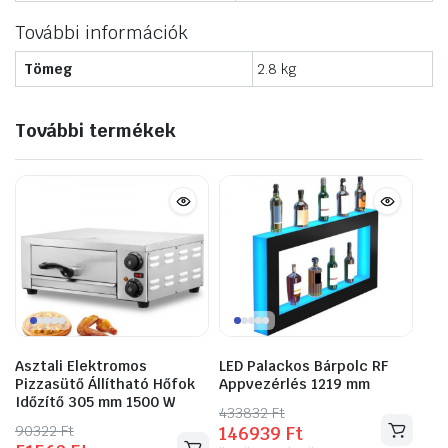
További információk
Tömeg
2.8 kg
További termékek
Asztali Elektromos
LED Palackos Bárpolc RF
Pizzasütő Állítható Hőfok
Appvezérlés 1219 mm
Időzítő 305 mm 1500 W
433832
Original
Current
Ft
90322
Original
Current
Ft
146939
Ft
price
price