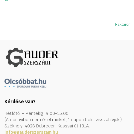
111658 Ft.
58039 Ft.
Raktáron
Kérdése van?
Hétfőtől – Péntekig: 9:00-15:00
(Amennyiben nem ér el minket, 1 napon belül visszahívjuk.)
Székhely: 4028 Debrecen, Kasssai út 131A.
info@gauderszerszam.hu