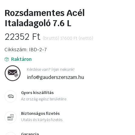
Rozsdamentes Acél
Italadagoló 7.6 L
22352
Ft
(bruttó)
17600
Ft
(nettó)
Cikkszám: IBD-2-7
Raktáron
Kérdése van? Írjon nekünk!
info@gauderszerszam.hu
Gyors kiszállítás
Az ország egész területére
Biztonságos fizetés
Utalás és kártyás fizetés.
Garancia