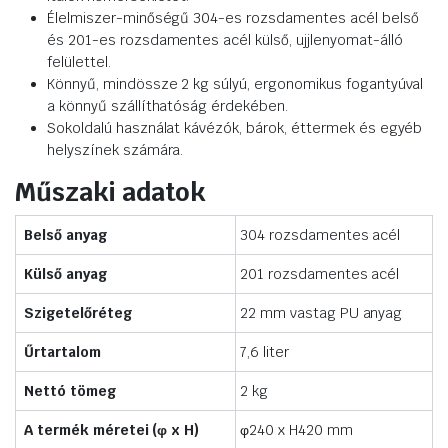
Élelmiszer-minőségű 304-es rozsdamentes acél belső
és 201-es rozsdamentes acél külső, ujjlenyomat-álló
felülettel.
Könnyű, mindössze 2 kg súlyú, ergonomikus fogantyúval
a könnyű szállíthatóság érdekében.
Sokoldalú használat kávézók, bárok, éttermek és egyéb
helyszínek számára.
Műszaki adatok
Belső anyag
304 rozsdamentes acél
Külső anyag
201 rozsdamentes acél
Szigetelőréteg
22 mm vastag PU anyag
Űrtartalom
7,6 liter
Nettó tömeg
2 kg
A termék méretei (φ x H)
φ240 x H420 mm