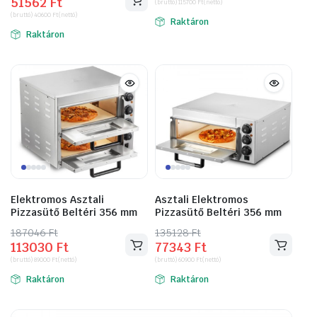
51562
Ft
price
price
(bruttó)
115700
Ft
(nettó)
was:
is:
(bruttó)
40600
Ft
(nettó)
was:
is:
Raktáron
433832 Ft.
146939 Ft.
Raktáron
90322 Ft.
51562 Ft.
Elektromos Asztali
Asztali Elektromos
Pizzasütő Beltéri 356 mm
Pizzasütő Beltéri 356 mm
187046
Original
Current
Ft
135128
Original
Current
Ft
113030
Ft
77343
Ft
price
price
price
price
(bruttó)
89000
Ft
(nettó)
(bruttó)
60900
Ft
(nettó)
was:
is:
was:
is:
Raktáron
Raktáron
187046 Ft.
113030 Ft.
135128 Ft.
77343 Ft.