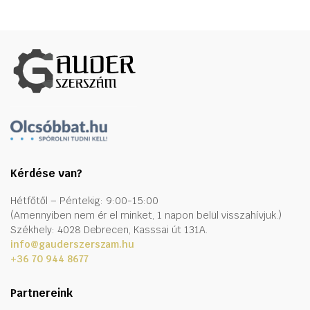
Kérdése van?
Hétfőtől – Péntekig: 9:00-15:00
(Amennyiben nem ér el minket, 1 napon belül visszahívjuk.)
Székhely: 4028 Debrecen, Kasssai út 131A.
info@gauderszerszam.hu
+36 70 944 8677
Partnereink