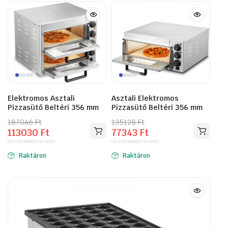
Elektromos Asztali
Asztali Elektromos
Pizzasütő Beltéri 356 mm
Pizzasütő Beltéri 356 mm
187046
Original
Current
Ft
135128
Original
Current
Ft
113030
Ft
77343
Ft
price
price
price
price
(bruttó)
89000
Ft
(nettó)
(bruttó)
60900
Ft
(nettó)
was:
is:
was:
is:
Raktáron
Raktáron
187046 Ft.
113030 Ft.
135128 Ft.
77343 Ft.