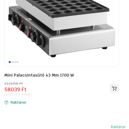
Mini Palacsintasütő 43 Mm 1700 W
111658
Original
Current
Ft
58039
Ft
price
price
(bruttó)
45700
Ft
(nettó)
was:
is:
Raktáron
111658 Ft.
58039 Ft.
Raktáron