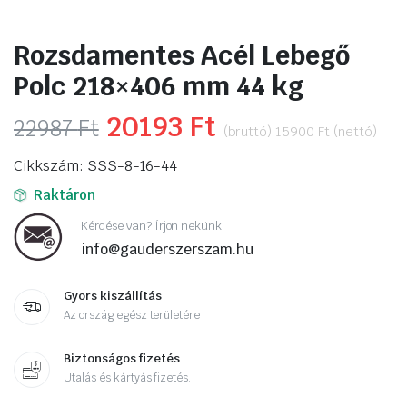
Rozsdamentes Acél Lebegő
Polc 218×406 mm 44 kg
Original
20193
Ft
Current
22987
Ft
(bruttó)
15900
Ft
(nettó)
price
price
Cikkszám: SSS-8-16-44
was:
is:
Raktáron
22987 Ft.
20193 Ft.
Kérdése van? Írjon nekünk!
info@gauderszerszam.hu
Gyors kiszállítás
Az ország egész területére
Biztonságos fizetés
Utalás és kártyás fizetés.