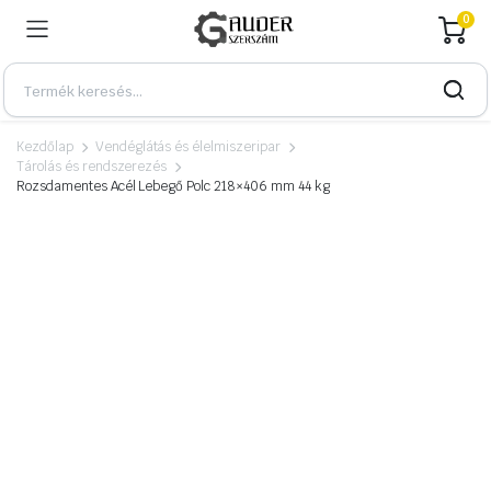
0
Kezdőlap
Vendéglátás és élelmiszeripar
Tárolás és rendszerezés
Rozsdamentes Acél Lebegő Polc 218×406 mm 44 kg