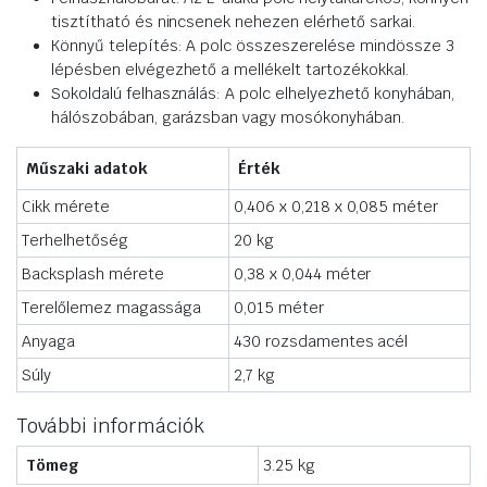
tisztítható és nincsenek nehezen elérhető sarkai.
Könnyű telepítés: A polc összeszerelése mindössze 3
lépésben elvégezhető a mellékelt tartozékokkal.
Sokoldalú felhasználás: A polc elhelyezhető konyhában,
hálószobában, garázsban vagy mosókonyhában.
Műszaki adatok
Érték
Cikk mérete
0,406 x 0,218 x 0,085 méter
Terhelhetőség
20 kg
Backsplash mérete
0,38 x 0,044 méter
Terelőlemez magassága
0,015 méter
Anyaga
430 rozsdamentes acél
Súly
2,7 kg
További információk
Tömeg
3.25 kg