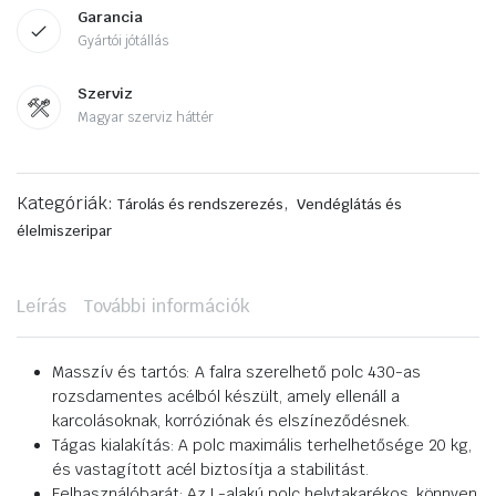
Garancia
Gyártói jótállás
Szerviz
Magyar szerviz háttér
Kategóriák:
,
Tárolás és rendszerezés
Vendéglátás és
élelmiszeripar
Leírás
További információk
Masszív és tartós: A falra szerelhető polc 430-as
rozsdamentes acélból készült, amely ellenáll a
karcolásoknak, korróziónak és elszíneződésnek.
Tágas kialakítás: A polc maximális terhelhetősége 20 kg,
és vastagított acél biztosítja a stabilitást.
Felhasználóbarát: Az L-alakú polc helytakarékos, könnyen