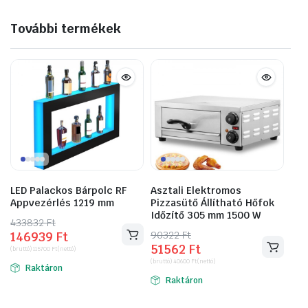
További termékek
LED Palackos Bárpolc RF
Asztali Elektromos
Appvezérlés 1219 mm
Pizzasütő Állítható Hőfok
Időzítő 305 mm 1500 W
433832
Original
Current
Ft
90322
Original
Current
Ft
146939
Ft
price
price
51562
Ft
price
price
(bruttó)
115700
Ft
(nettó)
was:
is:
(bruttó)
40600
Ft
(nettó)
was:
is:
Raktáron
433832 Ft.
146939 Ft.
Raktáron
90322 Ft.
51562 Ft.