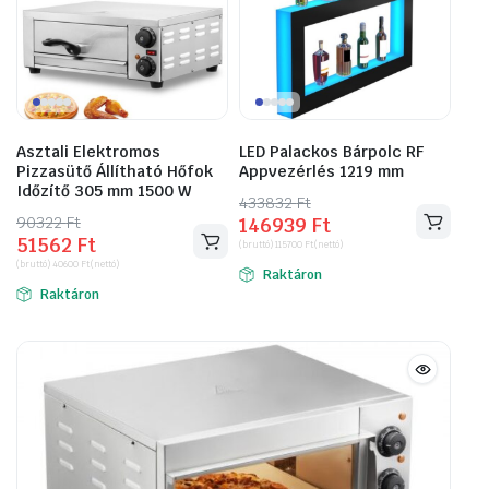
Asztali Elektromos
LED Palackos Bárpolc RF
Pizzasütő Állítható Hőfok
Appvezérlés 1219 mm
Időzítő 305 mm 1500 W
433832
Original
Current
Ft
90322
Original
Current
Ft
146939
Ft
price
price
51562
Ft
price
price
(bruttó)
115700
Ft
(nettó)
was:
is:
(bruttó)
40600
Ft
(nettó)
was:
is:
Raktáron
433832 Ft.
146939 Ft.
Raktáron
90322 Ft.
51562 Ft.