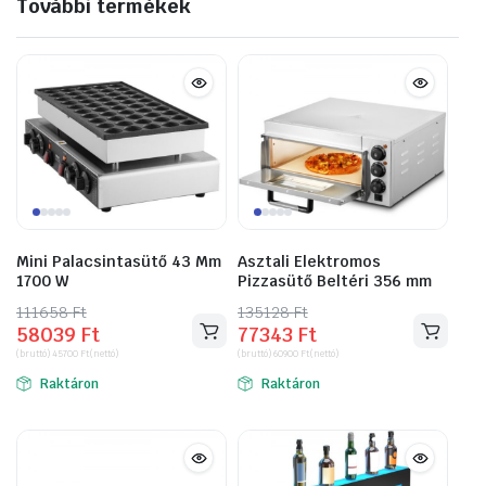
További termékek
Mini Palacsintasütő 43 Mm
Asztali Elektromos
1700 W
Pizzasütő Beltéri 356 mm
111658
Original
Current
Ft
135128
Original
Current
Ft
58039
Ft
77343
Ft
price
price
price
price
(bruttó)
45700
Ft
(nettó)
(bruttó)
60900
Ft
(nettó)
was:
is:
was:
is:
Raktáron
Raktáron
111658 Ft.
58039 Ft.
135128 Ft.
77343 Ft.