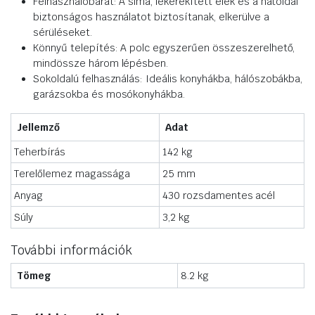
Felhasználóbarát: A sima, lekerekített élek és a hátoldal
biztonságos használatot biztosítanak, elkerülve a
sérüléseket.
Könnyű telepítés: A polc egyszerűen összeszerelhető,
mindössze három lépésben.
Sokoldalú felhasználás: Ideális konyhákba, hálószobákba,
garázsokba és mosókonyhákba.
Jellemző
Adat
Teherbírás
142 kg
Terelőlemez magassága
25 mm
Anyag
430 rozsdamentes acél
Súly
3,2 kg
További információk
Tömeg
8.2 kg