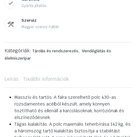
Gyártói jótállás
Szerviz
Magyar szerviz háttér
Kategóriák:
,
Tárolás és rendszerezés
Vendéglátás és
élelmiszeripar
Leírás
További információk
Masszív és tartós: A falra szerelhető polc 430-as
rozsdamentes acélból készült, amely könnyen
tisztítható és ellenáll a karcolásoknak, korróziónak és
elszíneződésnek.
Tágas kialakítás: A polc maximális teherbírása 142 kg, és
a háromszög tartó kialakítás biztosítja a stabilitást.