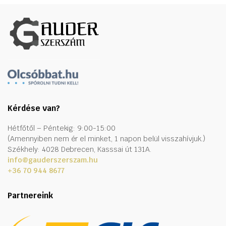
Kérdése van?
Hétfőtől – Péntekig: 9:00-15:00
(Amennyiben nem ér el minket, 1 napon belül visszahívjuk.)
Székhely: 4028 Debrecen, Kasssai út 131A.
info@gauderszerszam.hu
+36 70 944 8677
Partnereink