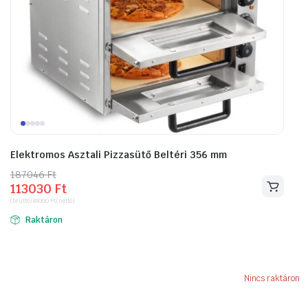
Elektromos Asztali Pizzasütő Beltéri 356 mm
187046
Original
Current
Ft
113030
Ft
price
price
(bruttó)
89000
Ft
(nettó)
was:
is:
Raktáron
187046 Ft.
113030 Ft.
Nincs raktáron