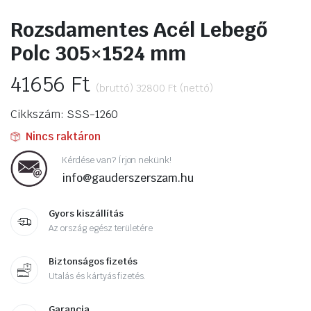
Rozsdamentes Acél Lebegő
Polc 305×1524 mm
41656
Ft
(bruttó)
32800
Ft
(nettó)
Cikkszám: SSS-1260
Nincs raktáron
Kérdése van? Írjon nekünk!
info@gauderszerszam.hu
Gyors kiszállítás
Az ország egész területére
Biztonságos fizetés
Utalás és kártyás fizetés.
Garancia