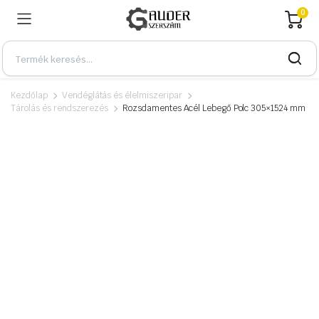
0
Kezdőlap
Vendéglátás és élelmiszeripar
Tárolás és rendszerezés
Rozsdamentes Acél Lebegő Polc 305×1524 mm