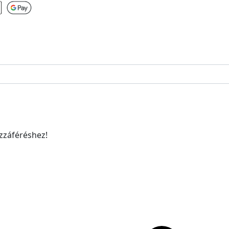
ozzáféréshez!