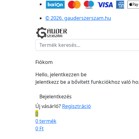
© 2026. gauderszerszam.hu
Fiókom
Hello, jelentkezzen be
Jelentkezz be a bővített funkciókhoz való h
Bejelentkezés
Új vásárló?
Regisztráció
0
0 termék
0
Ft