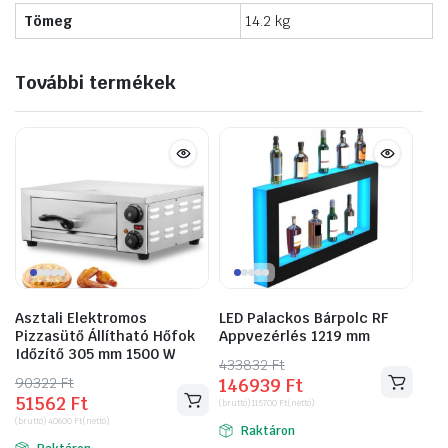
Tömeg
14.2 kg
További termékek
Asztali Elektromos
LED Palackos Bárpolc RF
Pizzasütő Állítható Hőfok
Appvezérlés 1219 mm
Időzítő 305 mm 1500 W
433832
Original
Current
Ft
90322
Original
Current
Ft
146939
Ft
price
price
51562
Ft
price
price
(bruttó)
115700
Ft
(nettó)
was:
is:
(bruttó)
40600
Ft
(nettó)
was:
is:
Raktáron
433832 Ft.
146939 Ft.