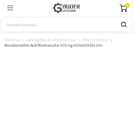
0
Kezdőlap
Vendéglátás és élelmiszeripar
Éttermi bútorok
Rozsdamentes Acél Munkaasztal 600 kg 610x610x914 mm