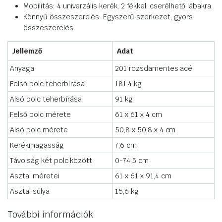
Mobilitás: 4 univerzális kerék, 2 fékkel, cserélhető lábakra.
Könnyű összeszerelés: Egyszerű szerkezet, gyors
összeszerelés.
Jellemző
Adat
Anyaga
201 rozsdamentes acél
Felső polc teherbírása
181,4 kg
Alsó polc teherbírása
91 kg
Felső polc mérete
61 x 61 x 4 cm
Alsó polc mérete
50,8 x 50,8 x 4 cm
Kerékmagasság
7,6 cm
Távolság két polc között
0-74,5 cm
Asztal méretei
61 x 61 x 91,4 cm
Asztal súlya
15,6 kg
További információk