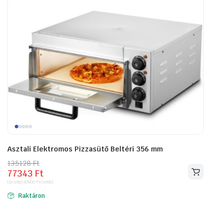
Asztali Elektromos Pizzasütő Beltéri 356 mm
135128
Original
Current
Ft
77343
Ft
price
price
(bruttó)
60900
Ft
(nettó)
was:
is:
Raktáron
135128 Ft.
77343 Ft.