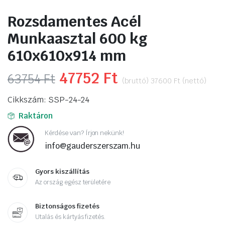
Rozsdamentes Acél
Munkaasztal 600 kg
610x610x914 mm
Original
47752
Ft
Current
63754
Ft
(bruttó)
37600
Ft
(nettó)
price
price
Cikkszám: SSP-24-24
was:
is:
Raktáron
63754 Ft.
47752 Ft.
Kérdése van? Írjon nekünk!
info@gauderszerszam.hu
Gyors kiszállítás
Az ország egész területére
Biztonságos fizetés
Utalás és kártyás fizetés.