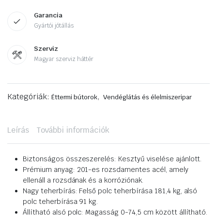
Garancia
Gyártói jótállás
Szerviz
Magyar szerviz háttér
Kategóriák:
,
Éttermi bútorok
Vendéglátás és élelmiszeripar
Leírás
További információk
Biztonságos összeszerelés: Kesztyű viselése ajánlott.
Prémium anyag: 201-es rozsdamentes acél, amely
ellenáll a rozsdának és a korróziónak.
Nagy teherbírás: Felső polc teherbírása 181,4 kg, alsó
polc teherbírása 91 kg.
Állítható alsó polc: Magasság 0-74,5 cm között állítható.