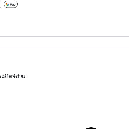
ozzáféréshez!