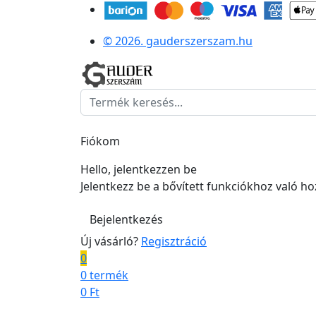
© 2026. gauderszerszam.hu
Fiókom
Hello, jelentkezzen be
Jelentkezz be a bővített funkciókhoz való h
Bejelentkezés
Új vásárló?
Regisztráció
0
0 termék
0
Ft