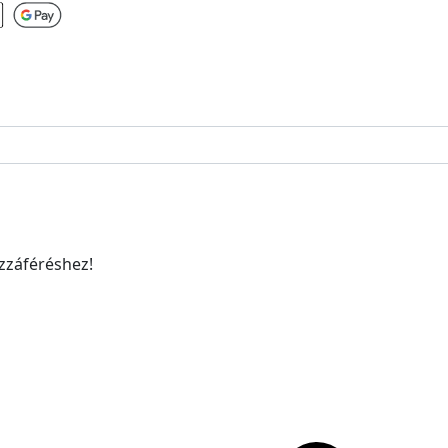
ozzáféréshez!