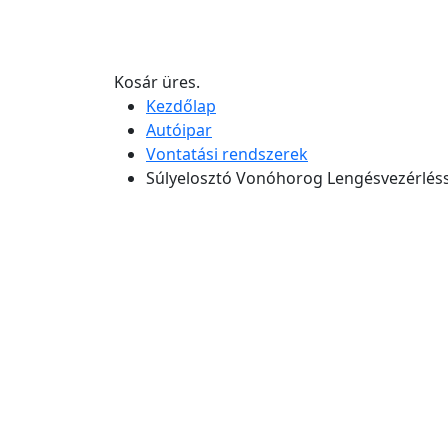
Kosár üres.
Kezdőlap
Autóipar
Vontatási rendszerek
Súlyelosztó Vonóhorog Lengésvezérléss