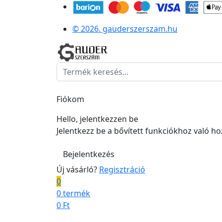
© 2026. gauderszerszam.hu
Fiókom
Hello, jelentkezzen be
Jelentkezz be a bővített funkciókhoz való h
Bejelentkezés
Új vásárló?
Regisztráció
0
0 termék
0
Ft