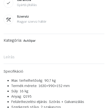
Gyártói jótállás
Szerviz
Magyar szerviz háttér
Kategória:
Autóipar
Leírás
Specifikáció:
Max. terhelhetőség: 90,7 kg
Termék mérete: 1630×990×152 mm
Súly: 16 kg
Anyag: Q195
Felületkezelési eljárás: Szórás + Galvanizálás
Szerkezeti stílus: 2 szakaszos