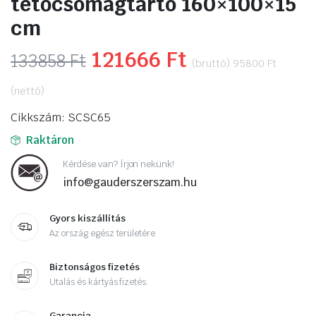
tetőcsomagtartó 160×100×15
cm
Original
121666
Ft
Current
133858
Ft
(bruttó)
95800
Ft
price
price
(nettó)
was:
is:
Cikkszám: SCSC65
133858 Ft.
121666 Ft.
Raktáron
Kérdése van? Írjon nekünk!
info@gauderszerszam.hu
Gyors kiszállítás
Az ország egész területére
Biztonságos fizetés
Utalás és kártyás fizetés.
Garancia