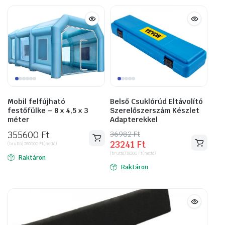
Mobil felfújható
Belső Csuklórúd Eltávolító
festőfülke – 8 x 4,5 x 3
Szerelőszerszám Készlet
méter
Adapterekkel
355600
Ft
36982
Original
Current
Ft
23241
Ft
(bruttó)
280000
Ft
(nettó)
price
price
(bruttó)
18300
Ft
(nettó)
was:
is:
Raktáron
Raktáron
36982 Ft.
23241 Ft.