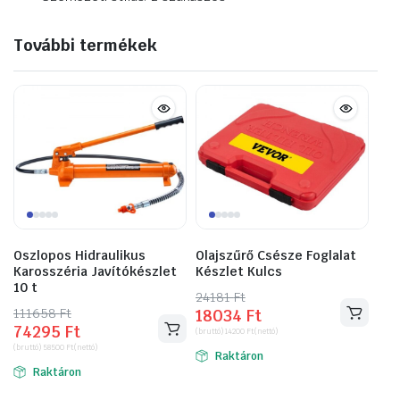
További termékek
Oszlopos Hidraulikus
Olajszűrő Csésze Foglalat
Karosszéria Javítókészlet
Készlet Kulcs
10 t
24181
Original
Current
Ft
111658
Original
Current
Ft
18034
Ft
price
price
74295
Ft
price
price
(bruttó)
14200
Ft
(nettó)
was:
is:
(bruttó)
58500
Ft
(nettó)
was:
is:
Raktáron
24181 Ft.
18034 Ft.
Raktáron
111658 Ft.
74295 Ft.