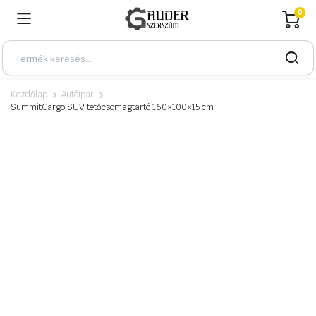
0
Kezdőlap
Autóipar
SummitCargo SUV tetőcsomagtartó 160×100×15 cm