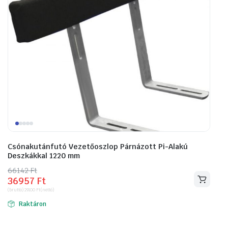
Csónakutánfutó Vezetőoszlop Párnázott Pi-Alakú
Deszkákkal 1220 mm
66142
Original
Current
Ft
36957
Ft
price
price
(bruttó)
29100
Ft
(nettó)
was:
is:
Raktáron
66142 Ft.
36957 Ft.