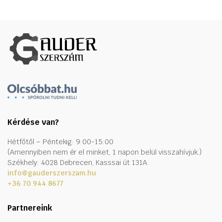
Kérdése van?
Hétfőtől – Péntekig: 9:00-15:00
(Amennyiben nem ér el minket, 1 napon belül visszahívjuk.)
Székhely: 4028 Debrecen, Kasssai út 131A.
info@gauderszerszam.hu
+36 70 944 8677
Partnereink