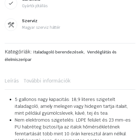
Gyártói jótállás
Szerviz
Magyar szerviz háttér
Kategóriák:
,
Italadagoló berendezések
Vendéglátás és
élelmiszeripar
Leírás
További információk
5 gallonos nagy kapacitás: 18,9 literes szigetelt
italadagoló, amely melegen vagy hidegen tartja italait,
mint például gyümölcslevek, kávé, tej és tea.
Nem elektromos szigetelés: LDPE felület és 23 mm-es
PU habréteg biztosítja az italok hőmérsékletének
fenntartását több mint 10 órán keresztül áram nélkül.