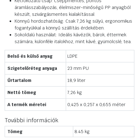
Kétfokozatú csap: Cseppmentes, pontos
áramlásszabályozás, élelmiszer-minőségű PP anyagból
készült, szivárgásmentes kialakítással.
Könnyű hordozhatóság: Csak 7,26 kg súlyú, ergonomikus
fogantyúkkal a könnyű szállítás érdekében.
Sokoldalú használat: Ideális kávézók, bárok, éttermek
számára, különféle italokhoz, mint kávé, gyümölcslé, tea.
Belső és külső anyag
LDPE
Szigetelőréteg anyaga
23 mm PU
Űrtartalom
18,9 liter
Nettó tömeg
7,26 kg
A termék méretei
0,425 x 0,257 x 0,655 méter
További információk
Tömeg
8.45 kg