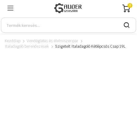
0
Kezdőlap
Vendéglátás és élelmiszeripar
Italadagoló berendezések
Szigetelt Italadagoló Kétlépcsős Csap 19L