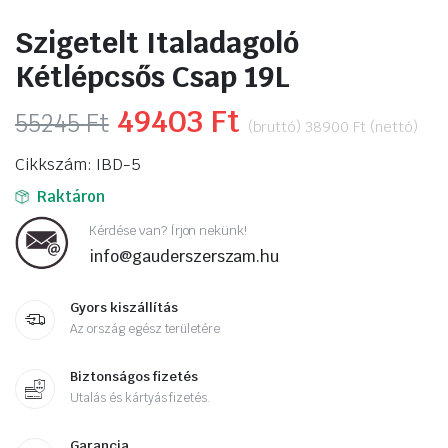
Szigetelt Italadagoló
Kétlépcsős Csap 19L
Original
49403
Ft
Current
55245
Ft
(bruttó)
38900
Ft
(nettó)
price
price
Cikkszám: IBD-5
was:
is:
Raktáron
55245 Ft.
49403 Ft.
Kérdése van? Írjon nekünk!
info@gauderszerszam.hu
Gyors kiszállítás
Az ország egész területére
Biztonságos fizetés
Utalás és kártyás fizetés.
Garancia