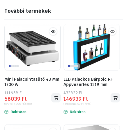
További termékek
Mini Palacsintasütő 43 Mm
LED Palackos Bárpolc RF
1700 W
Appvezérlés 1219 mm
111658
Original
Current
Ft
433832
Original
Current
Ft
58039
Ft
146939
Ft
price
price
price
price
(bruttó)
45700
Ft
(nettó)
(bruttó)
115700
Ft
(nettó)
was:
is:
was:
is:
Raktáron
Raktáron
111658 Ft.
58039 Ft.
433832 Ft.
146939 Ft.