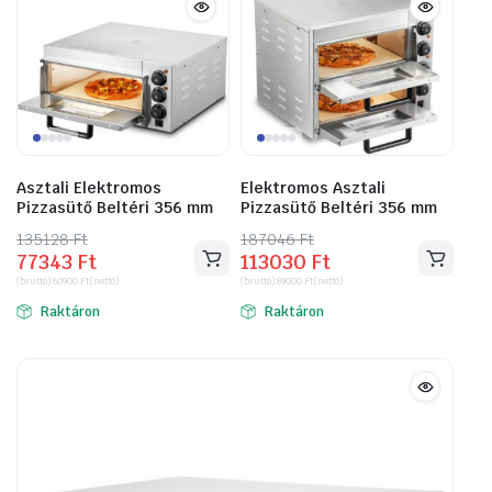
Asztali Elektromos
Elektromos Asztali
Pizzasütő Beltéri 356 mm
Pizzasütő Beltéri 356 mm
135128
Original
Current
Ft
187046
Original
Current
Ft
77343
Ft
113030
Ft
price
price
price
price
(bruttó)
60900
Ft
(nettó)
(bruttó)
89000
Ft
(nettó)
was:
is:
was:
is:
Raktáron
Raktáron
135128 Ft.
77343 Ft.
187046 Ft.
113030 Ft.