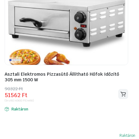
Asztali Elektromos Pizzasütő Állítható Hőfok Időzítő
305 mm 1500 W
90322
Original
Current
Ft
51562
Ft
price
price
(bruttó)
40600
Ft
(nettó)
was:
is:
Raktáron
90322 Ft.
51562 Ft.
Raktáron