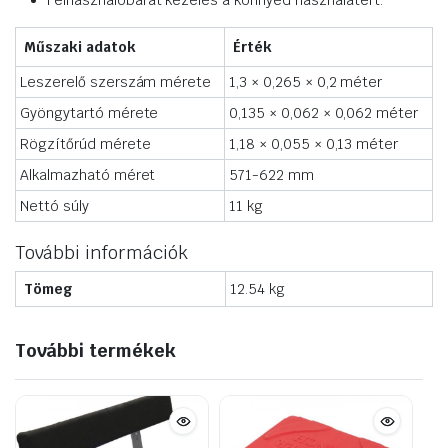
Felhasználóbarát kezelés a könnyed használatért.
Műszaki adatok
Érték
Leszerelő szerszám mérete
1,3 × 0,265 × 0,2 méter
Gyöngytartó mérete
0,135 × 0,062 × 0,062 méter
Rögzítőrúd mérete
1,18 × 0,055 × 0,13 méter
Alkalmazható méret
571-622 mm
Nettó súly
11 kg
További információk
Tömeg
12.54 kg
További termékek