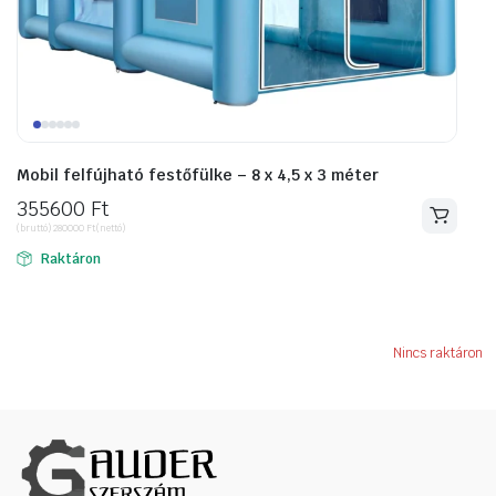
Mobil felfújható festőfülke – 8 x 4,5 x 3 méter
355600
Ft
(bruttó)
280000
Ft
(nettó)
Raktáron
Nincs raktáron