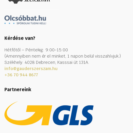
Kérdése van?
Hétfőtől – Péntekig: 9:00-15:00
(Amennyiben nem ér el minket, 1 napon belül visszahívjuk.)
Székhely: 4028 Debrecen, Kasssai út 131A.
info@gauderszerszam.hu
+36 70 944 8677
Partnereink