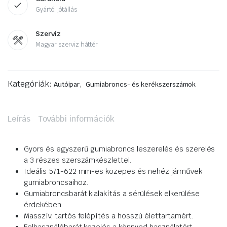
Gyártói jótállás
Szerviz
Magyar szerviz háttér
Kategóriák:
,
Autóipar
Gumiabroncs- és kerékszerszámok
Leírás
További információk
Gyors és egyszerű gumiabroncs leszerelés és szerelés
a 3 részes szerszámkészlettel.
Ideális 571-622 mm-es közepes és nehéz járművek
gumiabroncsaihoz.
Gumiabroncsbarát kialakítás a sérülések elkerülése
érdekében.
Masszív, tartós felépítés a hosszú élettartamért.