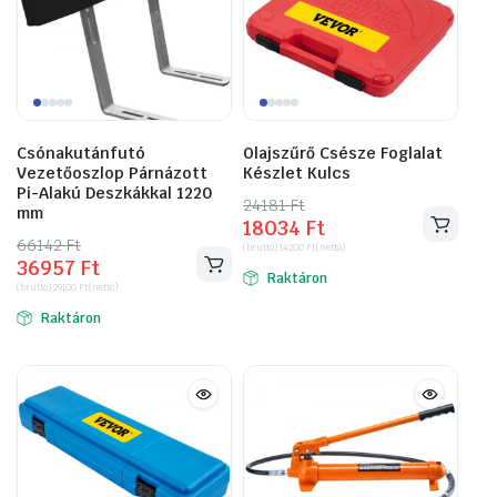
Csónakutánfutó
Olajszűrő Csésze Foglalat
Vezetőoszlop Párnázott
Készlet Kulcs
Pi-Alakú Deszkákkal 1220
24181
Original
Current
Ft
mm
18034
Ft
price
price
66142
Original
Current
Ft
(bruttó)
14200
Ft
(nettó)
was:
is:
36957
Ft
price
price
Raktáron
24181 Ft.
18034 Ft.
(bruttó)
29100
Ft
(nettó)
was:
is:
Raktáron
66142 Ft.
36957 Ft.