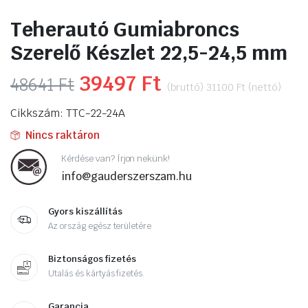
Teherautó Gumiabroncs
Szerelő Készlet 22,5-24,5 mm
Original
39497
Ft
Current
48641
Ft
(bruttó)
31100
Ft
(nettó)
price
price
Cikkszám: TTC-22-24A
was:
is:
Nincs raktáron
48641 Ft.
39497 Ft.
Kérdése van? Írjon nekünk!
info@gauderszerszam.hu
Gyors kiszállítás
Az ország egész területére
Biztonságos fizetés
Utalás és kártyás fizetés.
Garancia