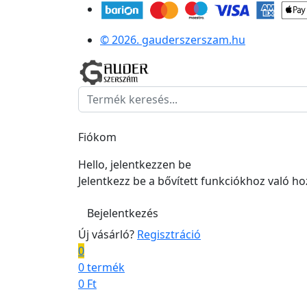
© 2026. gauderszerszam.hu
Fiókom
Hello, jelentkezzen be
Jelentkezz be a bővített funkciókhoz való h
Bejelentkezés
Új vásárló?
Regisztráció
0
0 termék
0
Ft