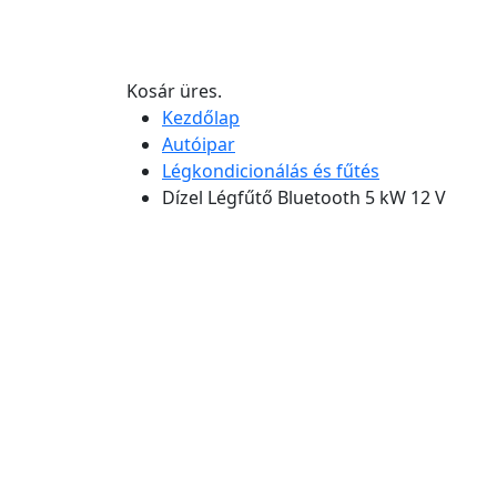
Kosár üres.
Kezdőlap
Autóipar
Légkondicionálás és fűtés
Dízel Légfűtő Bluetooth 5 kW 12 V