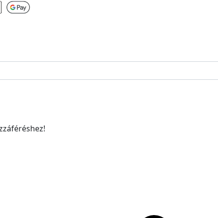
ozzáféréshez!