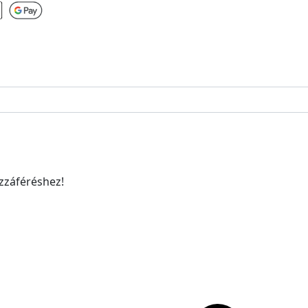
ozzáféréshez!