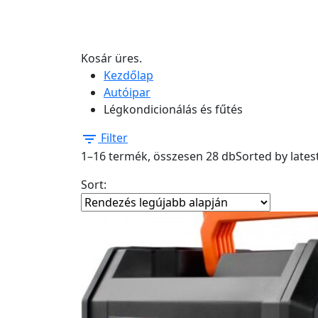
Kosár üres.
Kezdőlap
Autóipar
Légkondicionálás és fűtés
Filter
1–16 termék, összesen 28 db
Sorted by lates
Sort: