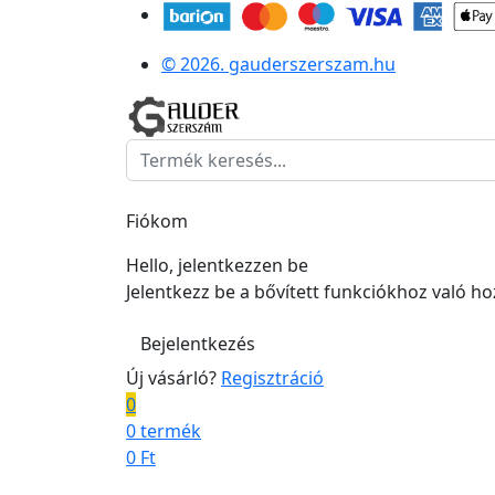
© 2026. gauderszerszam.hu
Fiókom
Hello, jelentkezzen be
Jelentkezz be a bővített funkciókhoz való h
Bejelentkezés
Új vásárló?
Regisztráció
0
0 termék
0
Ft