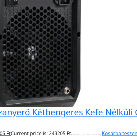
zanyerő Kéthengeres Kefe Nélküli
205
Ft
Current price is: 243205 Ft.
Kosárba tesze
(bruttó)
191500
Ft
(nettó)