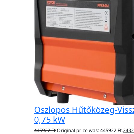
Oszlopos Hűtőközeg-Viss
0,75 kW
445922
Ft
Original price was: 445922 Ft.
243