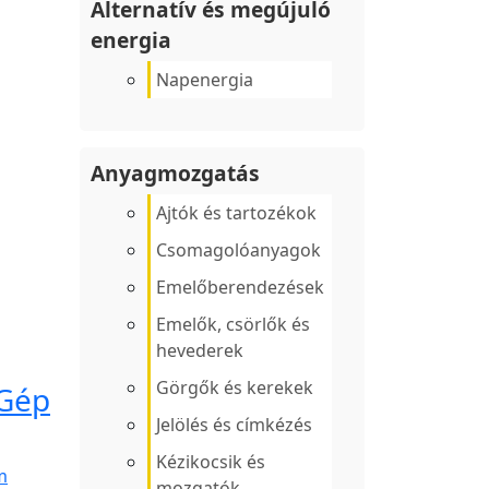
Alternatív és megújuló
energia
Napenergia
Anyagmozgatás
Ajtók és tartozékok
Csomagolóanyagok
Emelőberendezések
Emelők, csörlők és
hevederek
Görgők és kerekek
 Gép
Jelölés és címkézés
Kézikocsik és
m
mozgatók