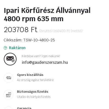
Ipari Körfűrész Állvánnyal
4800 rpm 635 mm
203708
Ft
(bruttó)
160400
Ft
(nettó)
Cikkszám: TSW-10-4800-25
Raktáron
Kérdése van? Írjon nekünk!
info@gauderszerszam.hu
Gyors kiszállítás
Az ország egész területére
Biztonságos fizetés
Utalás és kártyás fizetés.
Garancia