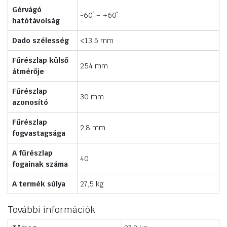
Gérvágó
-60˚ – +60˚
hatótávolság
Dado szélesség
<13,5 mm
Fűrészlap külső
254 mm
átmérője
Fűrészlap
30 mm
azonosító
Fűrészlap
2,8 mm
fogvastagsága
A fűrészlap
40
fogainak száma
A termék súlya
27,5 kg
További információk