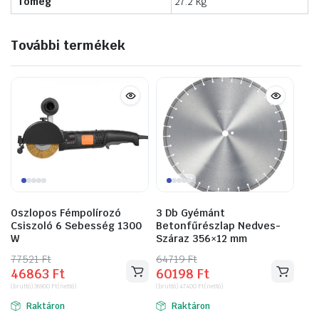
Tömeg
27.2 kg
További termékek
Oszlopos Fémpolírozó
3 Db Gyémánt
Csiszoló 6 Sebesség 1300
Betonfűrészlap Nedves-
W
Száraz 356×12 mm
77521
Original
Current
Ft
64719
Original
Current
Ft
46863
Ft
60198
Ft
price
price
price
price
(bruttó)
36900
Ft
(nettó)
(bruttó)
47400
Ft
(nettó)
was:
is:
was:
is:
Raktáron
Raktáron
77521 Ft.
46863 Ft.
64719 Ft.
60198 Ft.