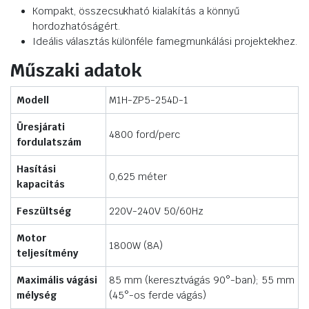
Kompakt, összecsukható kialakítás a könnyű
hordozhatóságért.
Ideális választás különféle famegmunkálási projektekhez.
Műszaki adatok
Modell
M1H-ZP5-254D-1
Üresjárati
4800 ford/perc
fordulatszám
Hasítási
0,625 méter
kapacitás
Feszültség
220V-240V 50/60Hz
Motor
1800W (8A)
teljesítmény
Maximális vágási
85 mm (keresztvágás 90°-ban); 55 mm
mélység
(45°-os ferde vágás)