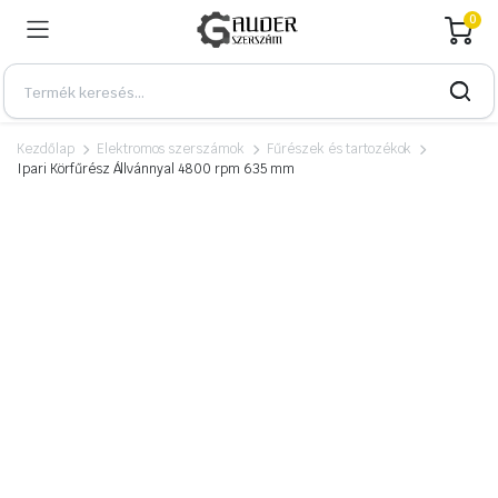
0
Kezdőlap
Elektromos szerszámok
Fűrészek és tartozékok
Ipari Körfűrész Állvánnyal 4800 rpm 635 mm