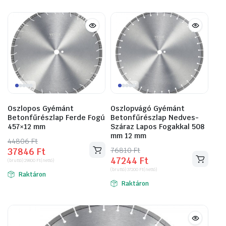
Oszlopos Gyémánt
Oszlopvágó Gyémánt
Betonfűrészlap Ferde Fogú
Betonfűrészlap Nedves-
457×12 mm
Száraz Lapos Fogakkal 508
mm 12 mm
44806
Original
Current
Ft
76810
Original
Current
Ft
37846
Ft
price
price
47244
Ft
price
price
(bruttó)
29800
Ft
(nettó)
was:
is:
(bruttó)
37200
Ft
(nettó)
was:
is:
Raktáron
44806 Ft.
37846 Ft.
Raktáron
76810 Ft.
47244 Ft.