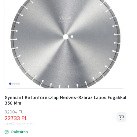
Gyémánt Betonfűrészlap Nedves-Száraz Lapos Fogakkal
356 Mm
32004
Original
Current
Ft
22733
Ft
price
price
(bruttó)
17900
Ft
(nettó)
was:
is:
Raktáron
32004 Ft.
22733 Ft.