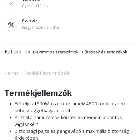
Gyártói jótállás
Szerviz
Magyar szerviz háttér
Kategóriák:
,
Elektromos szerszámok
Fűrészek és tartozékok
Leírás
További információk
Termékjellemzők
Erőteljes 1800W-os motor, amely 4800 fordulat/perc
sebességgel vágja át a fát.
Állítható párhuzamos kerítés és mérősín a pontos
vágásokért.
Biztonsági pajzs és pengevédő a maximális biztonság
érdekében.