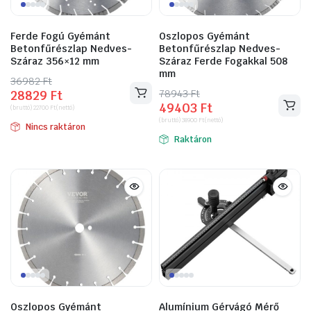
Ferde Fogú Gyémánt
Oszlopos Gyémánt
Betonfűrészlap Nedves-
Betonfűrészlap Nedves-
Száraz 356×12 mm
Száraz Ferde Fogakkal 508
mm
36982
Original
Current
Ft
78943
Original
Current
Ft
28829
Ft
price
price
49403
Ft
price
price
(bruttó)
22700
Ft
(nettó)
was:
is:
(bruttó)
38900
Ft
(nettó)
was:
is:
Nincs raktáron
36982 Ft.
28829 Ft.
Raktáron
78943 Ft.
49403 Ft.
Oszlopos Gyémánt
Alumínium Gérvágó Mérő