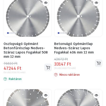
Oszlopvágó Gyémánt
Betonvágó Gyémántlap
Betonfűrészlap Nedves-
Nedves-Száraz Lapos
Száraz Lapos Fogakkal 508
Fogakkal 406 mm 12 mm
mm 12 mm
42672
Original
Current
Ft
76810
Original
Current
Ft
33147
Ft
price
price
47244
Ft
price
price
(bruttó)
26100
Ft
(nettó)
was:
is:
(bruttó)
37200
Ft
(nettó)
was:
is:
Nincs raktáron
42672 Ft.
33147 Ft.
Raktáron
76810 Ft.
47244 Ft.