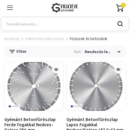
0
Kezdőlap
Elektromos szerszámok
Fűrészek és tartozékok
Filter
Sort:
n
x
Gyémánt Betonfűrészlap
Gyémánt Betonfűrészlap
Ferde Fogakkal Nedves-
Lapos Fogakkal