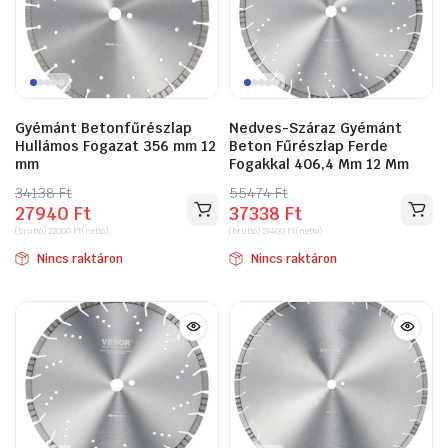
Gyémánt Betonfűrészlap
Nedves-Száraz Gyémánt
Hullámos Fogazat 356 mm 12
Beton Fűrészlap Ferde
mm
Fogakkal 406,4 Mm 12 Mm
34138
Original
Current
Ft
55474
Original
Current
Ft
27940
Ft
37338
Ft
price
price
price
price
(bruttó)
22000
Ft
(nettó)
(bruttó)
29400
Ft
(nettó)
was:
is:
was:
is:
Nincs raktáron
Nincs raktáron
34138 Ft.
27940 Ft.
55474 Ft.
37338 Ft.