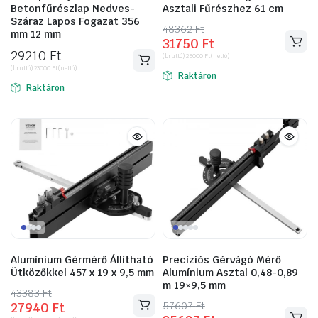
Betonfűrészlap Nedves-
Asztali Fűrészhez 61 cm
Száraz Lapos Fogazat 356
48362
Original
Current
Ft
mm 12 mm
31750
Ft
price
price
29210
Ft
(bruttó)
25000
Ft
(nettó)
was:
is:
(bruttó)
23000
Ft
(nettó)
Raktáron
48362 Ft.
31750 Ft.
Raktáron
Alumínium Gérmérő Állítható
Precíziós Gérvágó Mérő
Ütközőkkel 457 x 19 x 9,5 mm
Alumínium Asztal 0,48-0,89
m 19×9,5 mm
43383
Original
Current
Ft
57607
Original
Current
Ft
27940
Ft
price
price