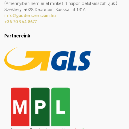
(Amennyiben nem ér el minket, 1 napon belül visszahívjuk.)
Székhely: 4028 Debrecen, Kasssai út 131A.
info@gauderszerszam.hu
+36 70 944 8677
Partnereink