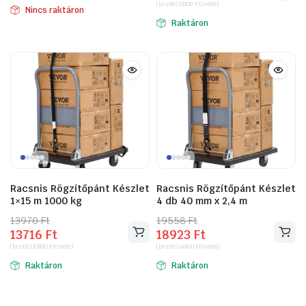
(bruttó)
19300
Ft
(nettó)
was:
is:
Nincs raktáron
Raktáron
30861 Ft.
24511 Ft.
Racsnis Rögzítőpánt Készlet
Racsnis Rögzítőpánt Készlet
1×15 m 1000 kg
4 db 40 mm x 2,4 m
13970
Original
Current
Ft
19558
Original
Current
Ft
13716
Ft
18923
Ft
price
price
price
price
(bruttó)
10800
Ft
(nettó)
(bruttó)
14900
Ft
(nettó)
was:
is:
was:
is:
Raktáron
Raktáron
13970 Ft.
13716 Ft.
19558 Ft.
18923 Ft.