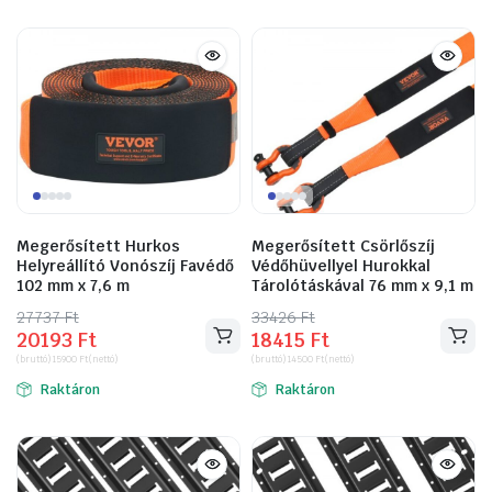
Megerősített Hurkos
Megerősített Csörlőszíj
Helyreállító Vonószíj Favédő
Védőhüvellyel Hurokkal
102 mm x 7,6 m
Tárolótáskával 76 mm x 9,1 m
27737
Original
Current
Ft
33426
Original
Current
Ft
20193
Ft
18415
Ft
price
price
price
price
(bruttó)
15900
Ft
(nettó)
(bruttó)
14500
Ft
(nettó)
was:
is:
was:
is:
Raktáron
Raktáron
27737 Ft.
20193 Ft.
33426 Ft.
18415 Ft.