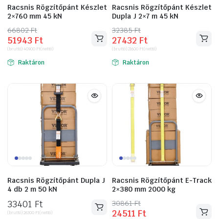
Racsnis Rögzítőpánt Készlet
Racsnis Rögzítőpánt Készlet
2×760 mm 45 kN
Dupla J 2×7 m 45 kN
66802
Original
Current
Ft
32385
Original
Current
Ft
51943
Ft
27432
Ft
price
price
price
price
(bruttó)
40900
Ft
(nettó)
(bruttó)
21600
Ft
(nettó)
was:
is:
was:
is:
Raktáron
Raktáron
66802 Ft.
51943 Ft.
32385 Ft.
27432 Ft.
Racsnis Rögzítőpánt Dupla J
Racsnis Rögzítőpánt E-Track
4 db 2 m 50 kN
2×380 mm 2000 kg
33401
Ft
30861
Original
Current
Ft
24511
Ft
(bruttó)
26300
Ft
(nettó)
price
price