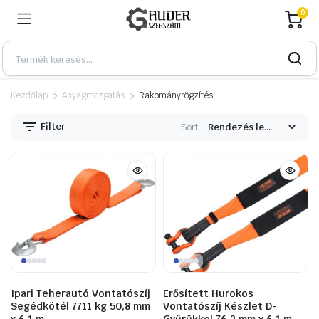
0
Kezdőlap
Anyagmozgatás
Rakományrögzítés
Filter
Sort:
n
x
Ipari Teherautó Vontatószíj
Erősített Hurokos
Segédkötél 7711 kg 50,8 mm
Vontatószíj Készlet D-