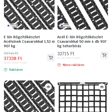
E Sín Rögzítőkészlet
Acél E-Sín Rögzítőkészlet
Acélsínek Csavarokkal 1,52 m
Csavarokkal 50 mm 4 db 907
907 kg
kg teherbírás
59741
Original
Current
Ft
32715
Ft
37338
Ft
price
price
(bruttó)
25760
Ft
(nettó)
(bruttó)
29400
Ft
(nettó)
was:
is:
Nincs raktáron
Raktáron
59741 Ft.
37338 Ft.