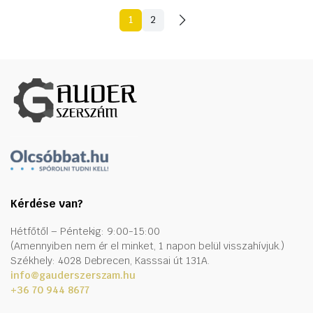
1
2
Kérdése van?
Hétfőtől – Péntekig: 9:00-15:00
(Amennyiben nem ér el minket, 1 napon belül visszahívjuk.)
Székhely: 4028 Debrecen, Kasssai út 131A.
info@gauderszerszam.hu
+36 70 944 8677