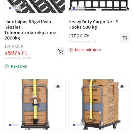
Lánctalpas Rögzítősín
Heavy Duty Cargo Net S-
Készlet
Hooks 500 kg
Tehermotorkerékpárhoz
17526
Ft
2000kg
(bruttó)
13800
Ft
(nettó)
170688
Original
Current
Ft
Nincs raktáron
45974
Ft
price
price
(bruttó)
36200
Ft
(nettó)
was:
is:
Raktáron
170688 Ft.
45974 Ft.