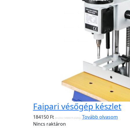
Faipari vésőgép készlet
184150
Ft
Tovább olvasom
(bruttó)
145000
Ft
(nettó)
Nincs raktáron