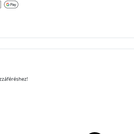
ozzáféréshez!