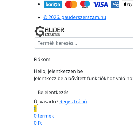
© 2026. gauderszerszam.hu
Fiókom
Hello, jelentkezzen be
Jelentkezz be a bővített funkciókhoz való h
Bejelentkezés
Új vásárló?
Regisztráció
0
0 termék
0
Ft