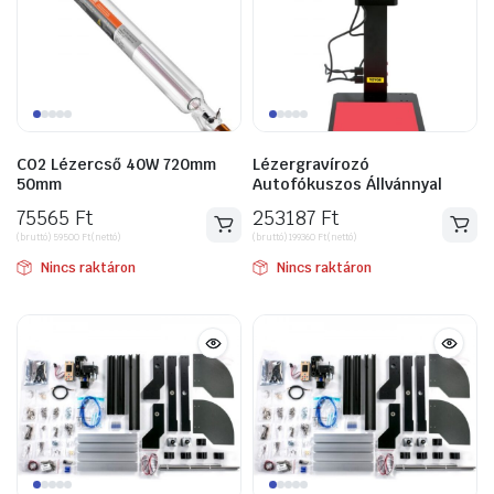
CO2 Lézercső 40W 720mm
Lézergravírozó
50mm
Autofókuszos Állvánnyal
75565
Ft
253187
Ft
(bruttó)
59500
Ft
(nettó)
(bruttó)
199360
Ft
(nettó)
Nincs raktáron
Nincs raktáron