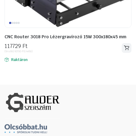
CNC Router 3018 Pro Lézergravírozó 15W 300x180x45 mm
117729
Ft
(bruttó)
92700
Ft
(nettó)
Raktáron