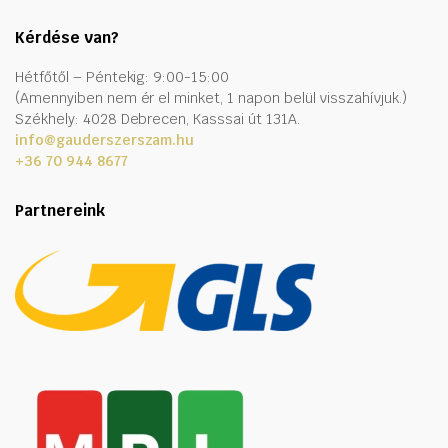
Kérdése van?
Hétfőtől – Péntekig: 9:00-15:00
(Amennyiben nem ér el minket, 1 napon belül visszahívjuk.)
Székhely: 4028 Debrecen, Kasssai út 131A.
info@gauderszerszam.hu
+36 70 944 8677
Partnereink