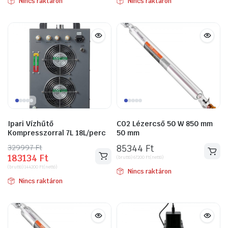
Nincs raktáron
Nincs raktáron
115926 Ft.
65786 Ft.
317195 Ft.
170180 Ft.
Ipari Vízhűtő
CO2 Lézercső 50 W 850 mm
Kompresszorral 7L 18L/perc
50 mm
329997
Original
Current
Ft
85344
Ft
183134
Ft
price
price
(bruttó)
67200
Ft
(nettó)
(bruttó)
144200
Ft
(nettó)
was:
is:
Nincs raktáron
Nincs raktáron
329997 Ft.
183134 Ft.