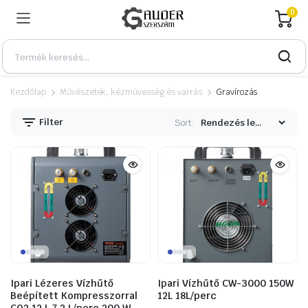
0
Kezdőlap
Művészetek, kézművesség és varrás
Gravírozás
Filter
Sort:
n
x
Ipari Lézeres Vízhűtő
Ipari Vízhűtő CW-3000 150W
Beépített Kompresszorral
12L 18L/perc