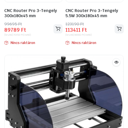
CNC Router Pro 3-Tengely
CNC Router Pro 3-Tengely
300x180x45 mm
5.5W 300x180x45 mm
99695
Original
Current
Ft
123190
Original
Current
Ft
89789
Ft
113411
Ft
price
price
price
price
(bruttó)
70700
Ft
(nettó)
(bruttó)
89300
Ft
(nettó)
was:
is:
was:
is:
Nincs raktáron
Nincs raktáron
99695 Ft.
89789 Ft.
123190 Ft.
113411 Ft.