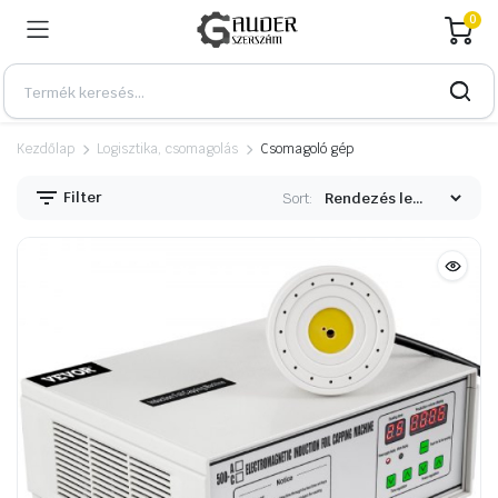
0
Kezdőlap
Logisztika, csomagolás
Csomagoló gép
Filter
Sort:
n
x