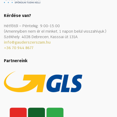
Kérdése van?
Hétfőtől – Péntekig: 9:00-15:00
(Amennyiben nem ér el minket, 1 napon belül visszahívjuk.)
Székhely: 4028 Debrecen, Kasssai út 131A.
info@gauderszerszam.hu
+36 70 944 8677
Partnereink