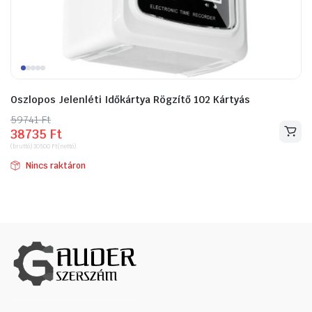
ító
Oszlopos Jelenléti Időkártya Rögzítő 102 Kártyás
59741
Original
Current
Ft
38735
Ft
price
price
(bruttó)
30500
Ft
(nettó)
was:
is:
Nincs raktáron
59741 Ft.
38735 Ft.