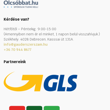
Kérdése van?
Hétfőtől – Péntekig: 9:00-15:00
(Amennyiben nem ér el minket, 1 napon belül visszahívjuk.)
Székhely: 4028 Debrecen, Kasssai út 131A.
info@gauderszerszam.hu
+36 70 944 8677
Partnereink