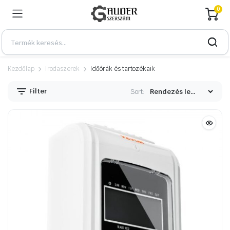
0
Kezdőlap
Irodaszerek
Időórák és tartozékaik
Filter
Sort:
n
x