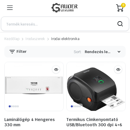
0
Kezdőlap
Irodaszerek
Irodai elektronika
Filter
Sort:
n
x
Laminálógép 4 Hengeres
Termikus Címkenyomtató
330 mm
USB/Bluetooth 300 dpi 4×6