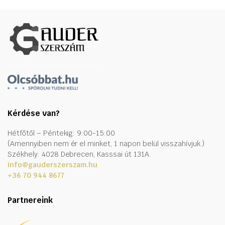
Kérdése van?
Hétfőtől – Péntekig: 9:00-15:00
(Amennyiben nem ér el minket, 1 napon belül visszahívjuk.)
Székhely: 4028 Debrecen, Kasssai út 131A.
info@gauderszerszam.hu
+36 70 944 8677
Partnereink