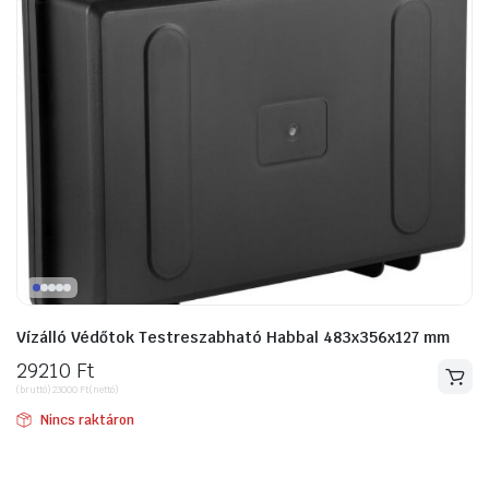
Vízálló Védőtok Testreszabható Habbal 483x356x127 mm
29210
Ft
(bruttó)
23000
Ft
(nettó)
Nincs raktáron