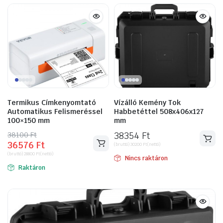
Termikus Címkenyomtató
Vízálló Kemény Tok
Automatikus Felismeréssel
Habbetéttel 508x406x127
100×150 mm
mm
38100
Original
Current
Ft
38354
Ft
36576
Ft
price
price
(bruttó)
30200
Ft
(nettó)
(bruttó)
28800
Ft
(nettó)
was:
is:
Nincs raktáron
Raktáron
38100 Ft.
36576 Ft.