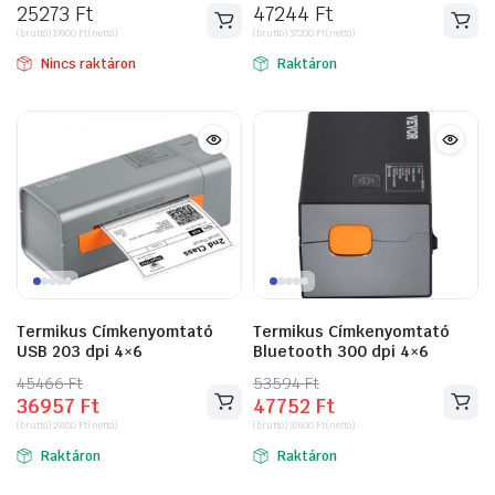
25273
Ft
47244
Ft
(bruttó)
19900
Ft
(nettó)
(bruttó)
37200
Ft
(nettó)
Nincs raktáron
Raktáron
ító
Termikus Címkenyomtató
Termikus Címkenyomtató
USB 203 dpi 4×6
Bluetooth 300 dpi 4×6
45466
Original
Current
Ft
53594
Original
Current
Ft
36957
Ft
47752
Ft
price
price
price
price
(bruttó)
29100
Ft
(nettó)
(bruttó)
37600
Ft
(nettó)
was:
is:
was:
is:
Raktáron
Raktáron
45466 Ft.
36957 Ft.
53594 Ft.
47752 Ft.