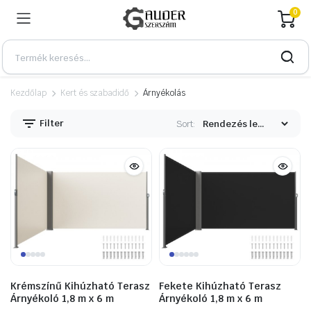
0
Kezdőlap
Kert és szabadidő
Árnyékolás
Filter
Sort:
n
x
Krémszínű Kihúzható Terasz
Fekete Kihúzható Terasz
Árnyékoló 1,8 m x 6 m
Árnyékoló 1,8 m x 6 m