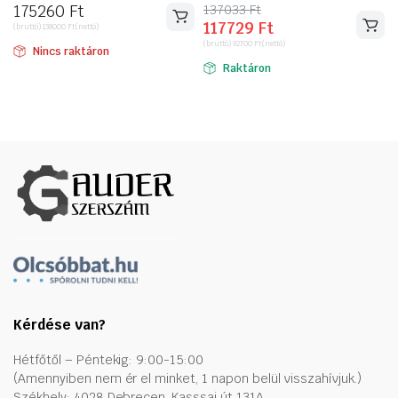
175260
Ft
137033
Original
Current
Ft
117729
Ft
(bruttó)
138000
Ft
(nettó)
price
price
(bruttó)
92700
Ft
(nettó)
was:
is:
Nincs raktáron
Raktáron
137033 Ft.
117729 Ft.
ító
Kérdése van?
Hétfőtől – Péntekig: 9:00-15:00
(Amennyiben nem ér el minket, 1 napon belül visszahívjuk.)
Székhely: 4028 Debrecen, Kasssai út 131A.