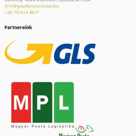
info@gauderszerszam.hu
+36 70 944 8677
Partnereink