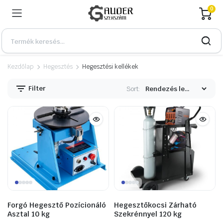
0
Kezdőlap
Hegesztés
Hegesztési kellékek
Filter
Sort:
n
x
Forgó Hegesztő Pozícionáló
Hegesztőkocsi Zárható
Asztal 10 kg
Szekrénnyel 120 kg