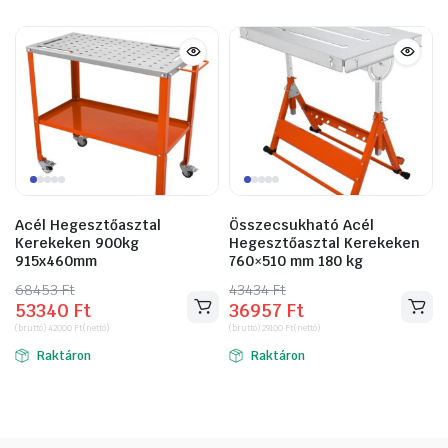
Acél Hegesztőasztal
Összecsukható Acél
Kerekeken 900kg
Hegesztőasztal Kerekeken
915x460mm
760×510 mm 180 kg
68453
Original
Current
Ft
43434
Original
Current
Ft
53340
Ft
36957
Ft
price
price
price
price
(bruttó)
42000
Ft
(nettó)
(bruttó)
29100
Ft
(nettó)
was:
is:
was:
is:
Raktáron
Raktáron
68453 Ft.
53340 Ft.
43434 Ft.
36957 Ft.