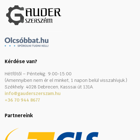
Kérdése van?
Hétfőtől – Péntekig: 9:00-15:00
(Amennyiben nem ér el minket, 1 napon belül visszahívjuk.)
Székhely: 4028 Debrecen, Kasssai út 131A.
info@gauderszerszam.hu
+36 70 944 8677
Partnereink