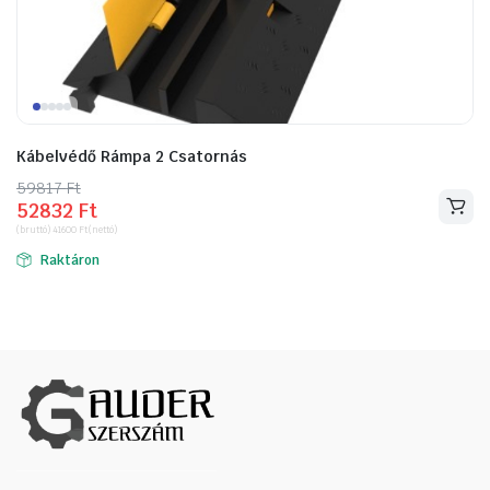
ító
Kábelvédő Rámpa 2 Csatornás
59817
Original
Current
Ft
52832
Ft
price
price
(bruttó)
41600
Ft
(nettó)
was:
is:
Raktáron
59817 Ft.
52832 Ft.