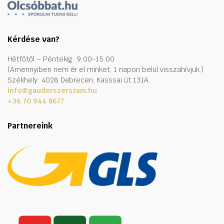
Kérdése van?
Hétfőtől – Péntekig: 9:00-15:00
(Amennyiben nem ér el minket, 1 napon belül visszahívjuk.)
Székhely: 4028 Debrecen, Kasssai út 131A.
info@gauderszerszam.hu
+36 70 944 8677
Partnereink