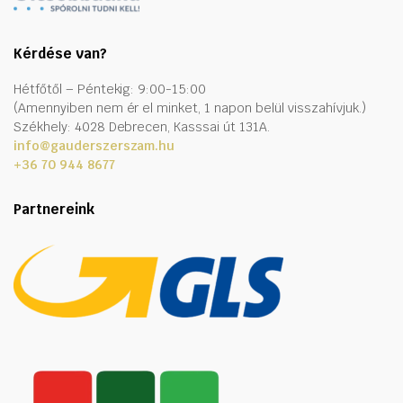
Kérdése van?
Hétfőtől – Péntekig: 9:00-15:00
(Amennyiben nem ér el minket, 1 napon belül visszahívjuk.)
Székhely: 4028 Debrecen, Kasssai út 131A.
info@gauderszerszam.hu
+36 70 944 8677
Partnereink