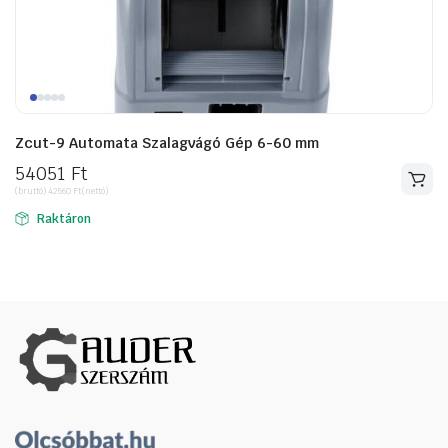
ító
Zcut-9 Automata Szalagvágó Gép 6-60 mm
54051
Ft
(bruttó)
42560
Ft
(nettó)
Raktáron