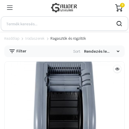
0
Kezdőlap
Irodaszerek
Ragasztók és rögzítők
Filter
Sort:
n
x