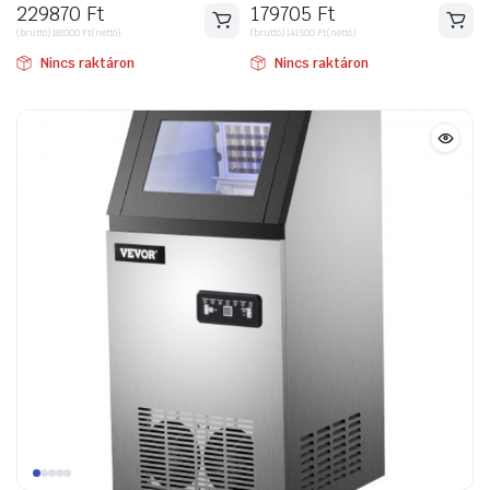
229870
Ft
179705
Ft
(bruttó)
181000
Ft
(nettó)
(bruttó)
141500
Ft
(nettó)
Nincs raktáron
Nincs raktáron
ító