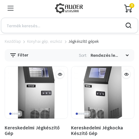
0
Kezdőlap
Konyhai gép, eszköz
Jégkészítő gépek
Filter
Sort:
n
x
Kereskedelmi Jégkészítő
Kereskedelmi Jégkocka
Gép
Készítő Gép