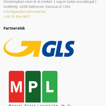
(Amennyiben nem ér el minket, 1 napon belül visszahívjuk.)
Székhely: 4028 Debrecen, Kasssai út 131A.
info@gauderszerszam.hu
+36 70 944 8677
Partnereink