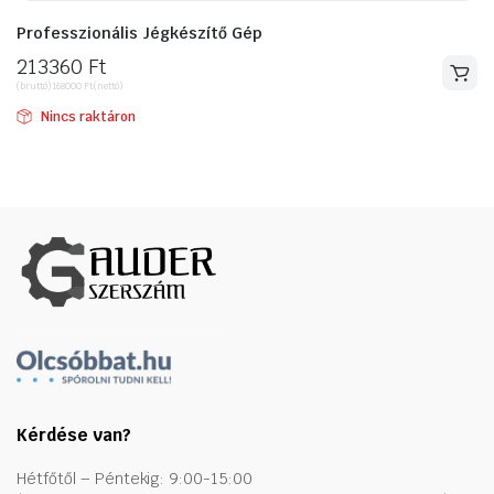
Professzionális Jégkészítő Gép
213360
Ft
(bruttó)
168000
Ft
(nettó)
Nincs raktáron
Kérdése van?
Hétfőtől – Péntekig: 9:00-15:00