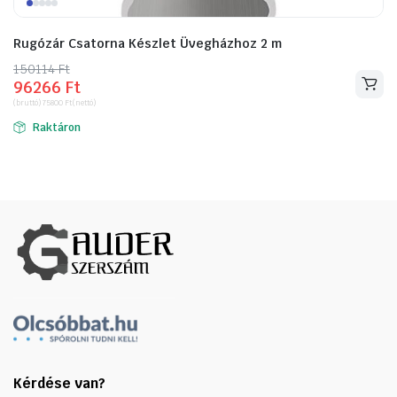
Rugózár Csatorna Készlet Üvegházhoz 2 m
150114
Original
Current
Ft
96266
Ft
price
price
(bruttó)
75800
Ft
(nettó)
was:
is:
Raktáron
150114 Ft.
96266 Ft.
Kérdése van?