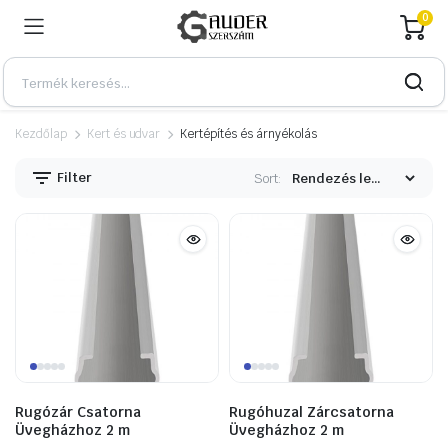
0
Kezdőlap
Kert és udvar
Kertépítés és árnyékolás
Filter
Sort:
n
x
Rugózár Csatorna
Rugóhuzal Zárcsatorna
Üvegházhoz 2 m
Üvegházhoz 2 m