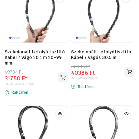
Szekcionált Lefolyótisztító
Szekcionált Lefolyótisztító
Kábel 7 Vágó 20,1 m 20–99
Kábel 7 Vágós 30,5 m
mm
68986
Original
Current
Ft
49784
Original
Current
Ft
40386
Ft
price
price
31750
Ft
price
price
(bruttó)
31800
Ft
(nettó)
was:
is:
(bruttó)
25000
Ft
(nettó)
was:
is:
Raktáron
68986 Ft.
40386 Ft.
Raktáron
49784 Ft.
31750 Ft.