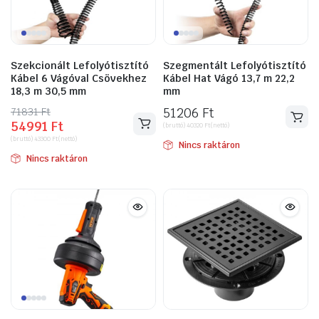
Szekcionált Lefolyótisztító
Szegmentált Lefolyótisztító
Kábel 6 Vágóval Csövekhez
Kábel Hat Vágó 13,7 m 22,2
18,3 m 30,5 mm
mm
71831
Original
Current
Ft
51206
Ft
54991
Ft
price
price
(bruttó)
40320
Ft
(nettó)
(bruttó)
43300
Ft
(nettó)
was:
is:
Nincs raktáron
Nincs raktáron
71831 Ft.
54991 Ft.