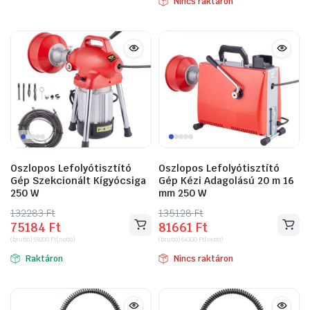
Nincs raktáron
169977 Ft.
101473 Ft.
Oszlopos Lefolyótisztító
Oszlopos Lefolyótisztító
Gép Szekcionált Kígyócsiga
Gép Kézi Adagolású 20 m 16
250 W
mm 250 W
132283
Original
Current
Ft
135128
Original
Current
Ft
75184
Ft
81661
Ft
price
price
price
price
(bruttó)
59200
Ft
(nettó)
(bruttó)
64300
Ft
(nettó)
was:
is:
was:
is:
Raktáron
Nincs raktáron
132283 Ft.
75184 Ft.
135128 Ft.
81661 Ft.