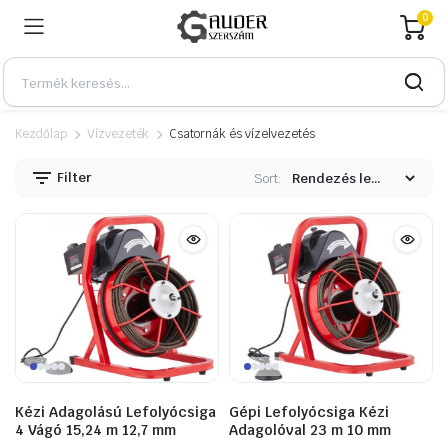
0
Kezdőlap
Vízvezeték
Csatornák és vízelvezetés
Filter
Sort:
n
x
Kézi Adagolású Lefolyócsiga
Gépi Lefolyócsiga Kézi
4 Vágó 15,24 m 12,7 mm
Adagolóval 23 m 10 mm