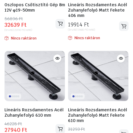
Oszlopos Csőtisztító Gép 8m
Lineáris Rozsdamentes Acél
12V φ19-50mm
Zuhanylefolyó Matt Fekete
406 mm
56896
Original
Current
Ft
19914
Ft
32639
Ft
price
price
(bruttó)
15680
Ft
(nettó)
(bruttó)
25700
Ft
(nettó)
was:
is:
Nincs raktáron
Nincs raktáron
56896 Ft.
32639 Ft.
Lineáris Rozsdamentes Acél
Lineáris Rozsdamentes Acél
Zuhanylefolyó 610 mm
Zuhanylefolyó Matt Fekete
610 mm
46228
Original
Current
Ft
31293
Original
Current
Ft
27940
Ft
price
price