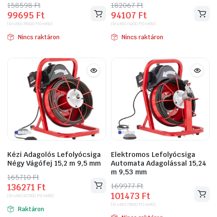
158598
Original
Current
Ft
182067
Original
Current
Ft
99695
Ft
94107
Ft
price
price
price
price
(bruttó)
78500
Ft
(nettó)
(bruttó)
74100
Ft
(nettó)
was:
is:
was:
is:
Nincs raktáron
Nincs raktáron
158598 Ft.
99695 Ft.
182067 Ft.
94107 Ft.
ító
Kézi Adagolós Lefolyócsiga
Elektromos Lefolyócsiga
Négy Vágófej 15,2 m 9,5 mm
Automata Adagolással 15,24
m 9,53 mm
165710
Original
Current
Ft
169977
Original
Current
Ft
136271
Ft
price
price
101473
Ft
price
price
(bruttó)
107300
Ft
(nettó)
was:
is:
(bruttó)
79900
Ft
(nettó)
was:
is:
Raktáron
165710 Ft.
136271 Ft.